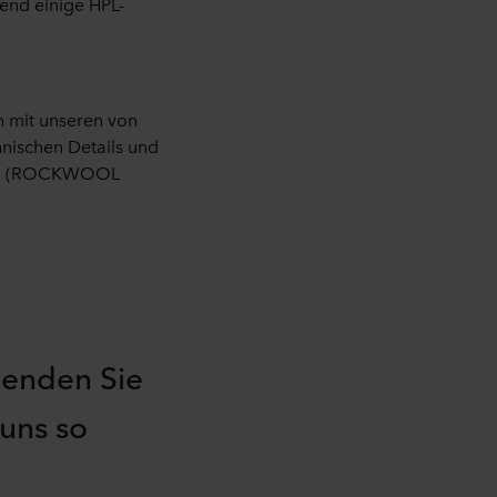
rend einige HPL-
h mit unseren von
hnischen Details und
fung (ROCKWOOL
Senden Sie
 uns so