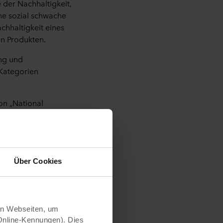
der Nachhaltigkeit,
ne sozial schwache
hhaltigkeit eines
n Produkten.
ng und
 Kategorien
on „National
andt,
en. Falls es keinen
stem verwendet
Über Cookies
n Webseiten, um
Online-Kennungen). Dies