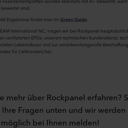
ige Faserzementplatten wurden ebenfalls mit A+ bewertet, wäh
A bewertet sind.
AM-Ergebnisse findet man im
Green Guide
.
EAM International NC, tragen wir bei Rockpanel hauptsächlic
n verifizierten EPDs, unserem technischen Kundendienst, tec
warteten Lebensdauer und zur verantwortungsvolle Beschaf
dex für Lieferanten) bei.
e mehr über Rockpanel erfahren? 
h Ihre Fragen unten und wir werden
e möglich bei Ihnen melden!