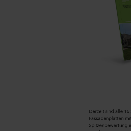
Möglicherweise sind unsere P
in die Nutzung der entsprech
personenbezogenen Daten sta
dasselbe ist wie in der EU/
Im Folgenden erfahren Sie m
einzelnen Cookies setzt, Lin
Cookies auf Ihrem Endgerät 
Es steht Ihnen frei, welche 
Sie können Ihre Einwilligung
Website klicken.
Lesen Sie mehr über unsere 
personenbezogener Daten i
Unternehmen für die Verarbei
Derzeit sind alle 1
Fassadenplatten mi
Spitzenbewertung e