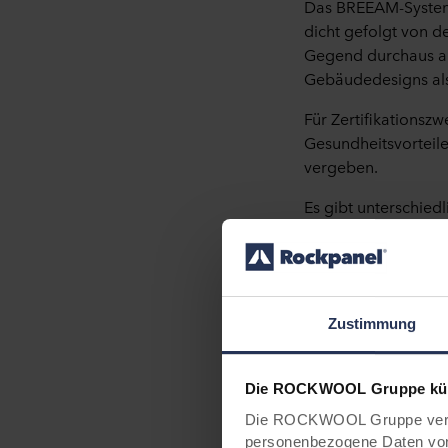
Das BREEAM-System 
dicht gefolgt von d
Gegend durchaus au
Gebäudedesigns al
Für Zertifikations
Gesundheitsvorteil
vergeben.
Es gibt unterschied
Scheme Operators“ 
beispielsweise in 
NSO gibt, kann sta
werden.
Zustimmung
Die ROCKWOOL Gruppe kümm
Rockpanel
Die ROCKWOOL Gruppe verwe
personenbezogene Daten von 