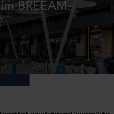
 im BREEAM-
?
Research Establishment Environmental Assessment Method – i