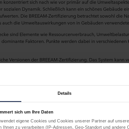
konzentriert sich nach wie vor primär auf die Umweltaspekte 
er sozialen Dynamik. Schließlich kann ein schönes Gebäude ei
fwerten. Die BREEAM-Zertifizierung betrachtet sowohl die Nac
s auch die Umweltauswirkungen von in Gebäuden verwendete
zwecke sind Elemente wie Ressourcenverbrauch, Umweltbelastu
e dominante Faktoren. Punkte werden dabei in verschiedenen
liche Versionen der BREEAM-Zertifizierung. Das System kann v
(NSO) angepasst werden und wird in über 70 Ländern angew
den Niederlanden, Norwegen, Schweden, Deutschland und Spani
ttdessen das BREEAM International New Construction (NC)-Sy
Details
ert sich um Ihre Daten
s Ergebnis bei BREEAM
ndet eigene Cookies und Cookies unserer Partner auf unsere
Ihnen zu verarbeiten (IP-Adressen, Geo-Standort und andere 