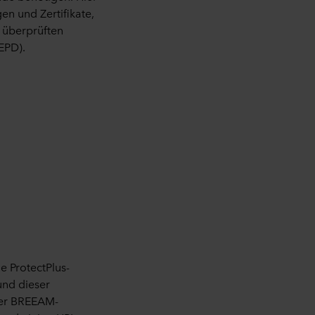
sässig. Mit der Einwilligung
en und Zertifikate,
lung Ihrer
n überprüften
d möglicherweise nicht
EPD).
en Informationen, wer die
d wie lange die einzelnen
 wir verarbeiten dürften.
mbol am unteren Rand der
erarbeitung
, welches ROCKWOOL
e ProtectPlus-
und dieser
der BREEAM-