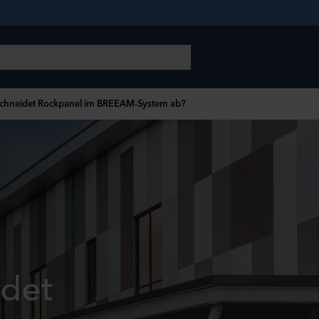
schneidet Rockpanel im BREEAM-System ab?
idet