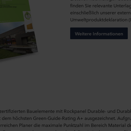
artner in einem unsicheren Drittland, einschließlich der USA, an
finden Sie relevante Unterlag
enden Cookies, willigen Sie auch ein, dass eine etwaige Übermitt
einschließlich unserer exter
ttfindet in dem Wissen, dass das Schutzniveau in dem Drittlan
Umweltproduktdeklaration (
dem EWR.
Weitere Informationen
ehr über die Zwecke, allgemeine Beschreibungen der gesammelt
ks zu den Datenschutzrichtlinien unserer potenziellen Partner un
gespeichert werden.
Cookies Sie auf unserer Seite akzeptieren und somit welche Daten
 jederzeit widerrufen oder ändern, indem Sie auf das Cookie-Sy
Verwendung von Cookies im Abschnitt "Über" und über unsere V
n unseren
Datenschutzhinweisen
, einschließlich der Angabe
tung Ihrer personenbezogenen Daten verantwortlich ist.
6 zertifizierten Bauelemente mit Rockpanel Durable- und Durabl
t dem höchsten Green-Guide-Rating A+ ausgezeichnet. Aufgr
rreichen Planer die maximale Punktzahl im Bereich Material 