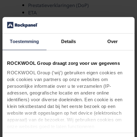
Prestatieverklaringen (DoP)
ETA
Rockpanel handboek
Rockcycle
ROCKWOOL duurzaamheidsrapport
Code of conduct for suppliers
Toestemming
Details
Over
EPD
FDES (
A2 9mm
) (
Durable 8mm
) (
Durable
10mm
)
ROCKWOOL Group draagt zorg voor uw gegevens
Cradle to Cradle Silver certificaat
ROCKWOOL Group (‘wij’) gebruiken eigen cookies en
ISO 14001 certificaat
ook cookies van partners op onze websites om
M1 Emission Classification
persoonlijke informatie over u te verzamelen (IP-
adressen, geografische locatie en andere online
identifiers) voor diverse doeleinden. Een cookie is een
klein tekstbestand dat bij het eerste bezoek op een
website wordt opgeslagen op het device (elektronisch
apparaat) van de bezoeker. Wij gebruiken cookies om
onze websites goed te laten functioneren
(‘Noodzakelijke’), om uw instellingen te onthouden en uw