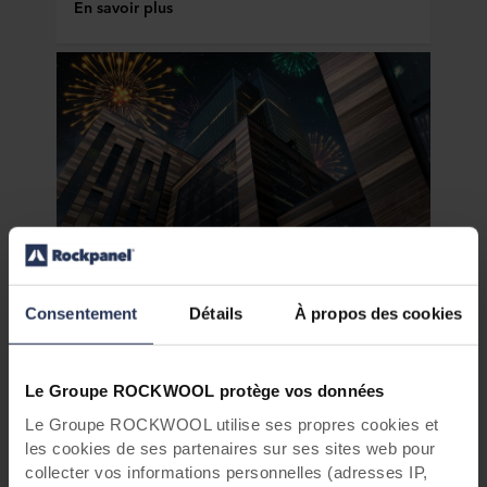
En savoir plus
Sécurité incendie
Consentement
Détails
À propos des cookies
Revêtement de façade Euroclasse A2
— la sécurité incendie au naturel
Le Groupe ROCKWOOL protège vos données
Nul ne saurait se montrer trop prudent lorsqu’il
Le Groupe ROCKWOOL utilise ses propres cookies et
s’agit de protéger la vie. Optez pour nos
panneaux aux propriétés ignifuges naturelles.
les cookies de ses partenaires sur ses sites web pour
collecter vos informations personnelles (adresses IP,