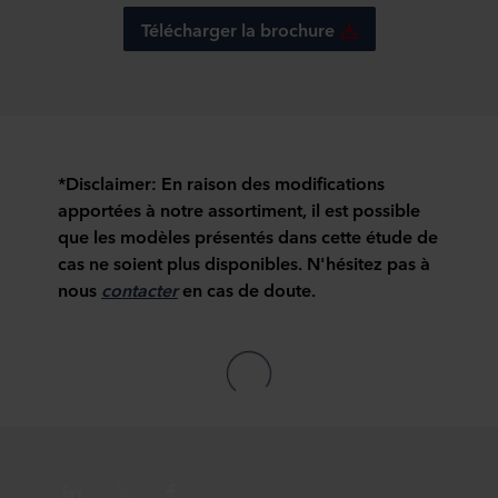
de cookies.
Télécharger la brochure
Vous pouvez retirer votre consentement ou modifier votre
consentement à tout moment en cliquant sur l’icône de
cookie en bas du site web. Consultez la section « À
propos » pour en savoir plus sur notre utilisation des
cookies et notre
Déclaration de confidentialité
pour
connaître notre traitement des données personnelles,
*Disclaimer: En raison des modifications
incluant l’identification de la société ROCKWOOL qui est
apportées à notre assortiment, il est possible
responsable du traitement de vos données personnelles.
que les modèles présentés dans cette étude de
cas ne soient plus disponibles. N'hésitez pas à
nous
contacter
en cas de doute.