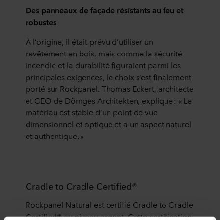
Des panneaux de façade résistants au feu et
robustes
À l’origine, il était prévu d’utiliser un
revêtement en bois, mais comme la sécurité
incendie et la durabilité figuraient parmi les
principales exigences, le choix s’est finalement
porté sur Rockpanel. Thomas Eckert, architecte
et CEO de
Dömges
Architekten
, explique : « Le
matériau est stable d’un point de vue
dimensionnel et optique et a un aspect naturel
et authentique. »
Cradle to Cradle Certified®
Rockpanel Natural est certifié Cradle to Cradle
Certified® au niveau argent. Cette certification