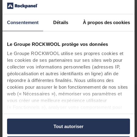
confirme que le produit est sûr, durable et qu'il
soutient un cycle de vie circulaire qui contribue
à un avenir plus durable.
Consentement
Détails
À propos des cookies
Cradle to Cradle Certified® est une initiative
mondialement reconnue qui récompense les
Le Groupe ROCKWOOL protège vos données
solutions qui soutiennent l'économie circulaire
et ont un impact positif sur les personnes et la
Le Groupe ROCKWOOL utilise ses propres cookies et
les cookies de ses partenaires sur ses sites web pour
planète.
collecter vos informations personnelles (adresses IP,
géolocalisation et autres identifiants en ligne) afin de
répondre à différentes finalités. Nous utilisons des
cookies pour assurer le bon fonctionnement de nos sites
web (« Nécessaires »), mémoriser vos paramètres et
vous créer une meilleure expérience utilisateur
(« Fonctionnels »), analyser votre comportement pour
Télécharger la brochure
optimiser les sites web (« Statistiques ») et cibler notre
contenu et nos publicités sur les réseaux sociaux et les
Notre brochure scolaire complète contient :
Tout autoriser
sites web externes en fonction de votre comportement
sur nos sites web (« Marketing »). Les informations sur
Plus de 20 projets éducatifs réalisés à