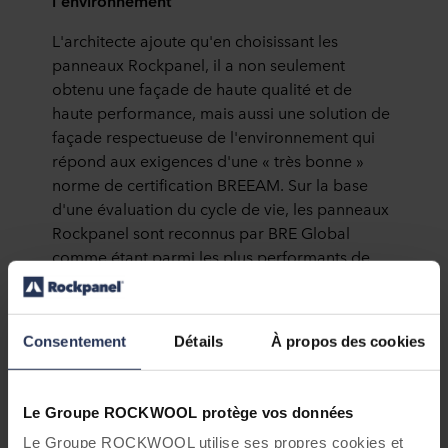
l'environnement
L'architecte ajoute qu'en choisissant les
panneaux Rockpanel, il a non seulement
obtenu une façade de haute qualité et de
haute performance, mais aussi une solution de
façade respectueuse de l'environnement qui
répond aux exigences d'une « très bonne »
norme de certification BREEAM. Sur la base
d'une évaluation du cycle de vie, les panneaux
Rockpanel sont reconnus par BRE Global
comme étant parmi les plus performants de
leur catégorie, avec des notes A+ et A.
Un complexe de bureaux primé à Cracovie
Consentement
Détails
À propos des cookies
Depuis sa création en 2011, B4B a remporté un
certain nombre de concours, notamment le
concours « Kraków – My Home 2014 » et le
Le Groupe ROCKWOOL protège vos données
« artURBANICA 2012 Quality Award » dans la
Le Groupe ROCKWOOL utilise ses propres cookies et