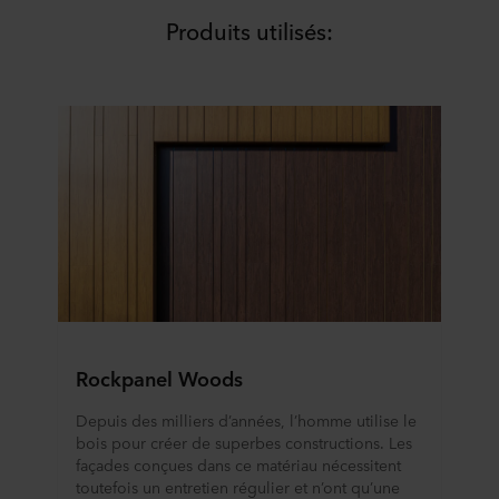
incluant l’identification de la société ROCKWOOL qui est
Produits utilisés:
responsable du traitement de vos données personnelles.
Rockpanel Woods
Depuis des milliers d’années, l’homme utilise le
bois pour créer de superbes constructions. Les
façades conçues dans ce matériau nécessitent
toutefois un entretien régulier et n’ont qu’une