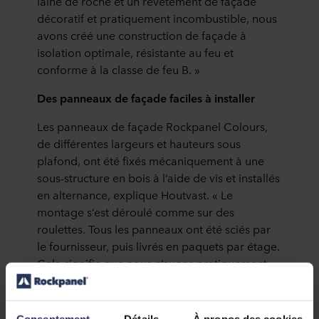
laine de roche et un revêtement de façade
décoratif et pratiquement incombustible, nous
avons créé une construction de façade à
isolation optimale, résistante au feu et
conforme à la classe de feu B. »
Des panneaux de façade faciles à installer
Les panneaux de façade Rockpanel Colours,
de différentes largeurs et hauteurs sous
plafond, ont été fixés mécaniquement à une
sous-structure en bois à l’aide de vis et installés
en alternance, explique Houtvast. « Le
montage s’est déroulé comme sur des
roulettes. Tous les panneaux ont été sciés par
le fournisseur, puis livrés en paquets par étage.
Cela signifie que nous n’avons pratiquement
pas eu besoin d’ajuster les panneaux sur place.
Et lorsque nous avons dû effectuer quelques
ajustements, au niveau des raccords par