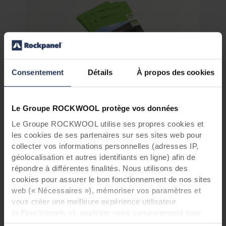
Consentement
Détails
À propos des cookies
>
Rockpanel A2 8 mm
>
Rockpanel A2 8 mm Protect Plus
Le Groupe ROCKWOOL protège vos données
>
Rockpanel A2 9 mm
>
Rockpanel A2 9 mm Protect Plus
Le Groupe ROCKWOOL utilise ses propres cookies et
>
Rockpanel Premium A2 Protect Plus
les cookies de ses partenaires sur ses sites web pour
>
Rockpanel UNI 8 mm and Rockpanel Durable
collecter vos informations personnelles (adresses IP,
géolocalisation et autres identifiants en ligne) afin de
8 mm
répondre à différentes finalités. Nous utilisons des
>
Rockpanel Durable 8 mm Protect Plus
cookies pour assurer le bon fonctionnement de nos sites
>
Rockpanel Durable 6 mm finish Uni
web (« Nécessaires »), mémoriser vos paramètres et
>
Rockpanel Natural Durable - 10 and 8 mm
vous créer une meilleure expérience utilisateur
(« Fonctionnels »), analyser votre comportement pour
optimiser les sites web (« Statistiques ») et cibler notre