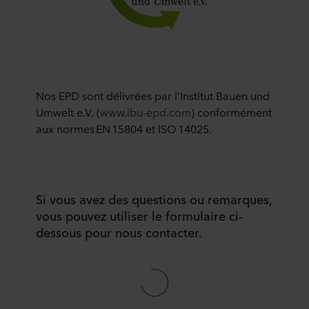
est déposé sur votre terminal. C’est à vous de décider à
quelles fins nos sites web peuvent utiliser des cookies et
donc traiter des informations vous concernant par le biais
de cookies.
Vous pouvez retirer votre consentement ou modifier votre
Nos EPD
sont
délivrées
par
l’Institut
Bauen und
consentement à tout moment en cliquant sur l’icône de
Umwelt e.V. (
www.ibu-epd.com
)
conformément
cookie en bas du site web. Consultez la section « À
aux
normes
EN 15804 et ISO 14025.
propos » pour en savoir plus sur notre utilisation des
cookies et notre
Déclaration de confidentialité
pour
connaître notre traitement des données personnelles,
incluant l’identification de la société ROCKWOOL qui est
responsable du traitement de vos données personnelles.
Si vous avez des questions ou remarques,
vous pouvez utiliser le formulaire ci-
dessous pour nous contacter.