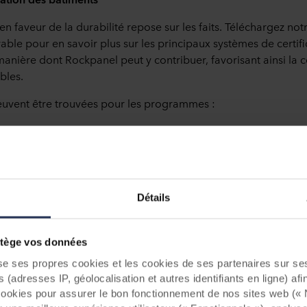
 faveur de la durabilité repose sur les faits. Téléchargez not
le pour en savoir plus sur les principaux systèmes de certifi
manière dont Rockpanel peut y contribuer, favorisant ainsi la 
bles.
euvent être trouvées pour les programmes :
ational
ional
Détails
ège vos données
ses propres cookies et les cookies de ses partenaires sur ses 
s besoins en matière de documentation, nous avons rassemblé
(adresses IP, géolocalisation et autres identifiants en ligne) afi
nible sur le développement durable de Rockpanel pour la tél
s cookies pour assurer le bon fonctionnement de nos sites web (
 les liens ci-dessous.