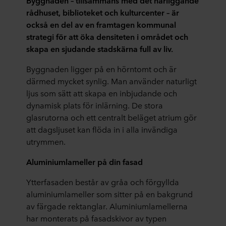
Byggnaden – tillsammans med det närliggande
rådhuset, biblioteket och kulturcenter – är
också en del av en framtagen kommunal
strategi för att öka densiteten i området och
skapa en sjudande stadskärna full av liv.
Byggnaden ligger på en hörntomt och är
därmed mycket synlig. Man använder naturligt
ljus som sätt att skapa en inbjudande och
dynamisk plats för inlärning. De stora
glasrutorna och ett centralt beläget atrium gör
att dagsljuset kan flöda in i alla invändiga
utrymmen.
Aluminiumlameller på din fasad
Ytterfasaden består av gråa och förgyllda
aluminiumlameller som sitter på en bakgrund
av färgade rektanglar. Aluminiumlamellerna
har monterats på fasadskivor av typen