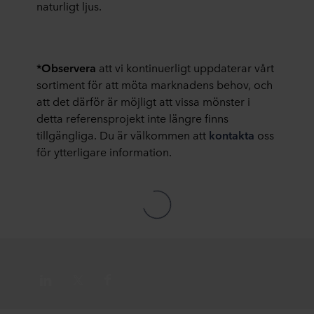
naturligt ljus.
information om dig via cookies.
Du kan när som helst återkalla ditt samtycke eller ändra
ditt samtycke genom att klicka på cookie-ikonen längst
*Observera
att vi kontinuerligt uppdaterar vårt
ned på webbplatsen. Läs mer om vår användning av
sortiment för att möta marknadens behov, och
cookies i avsnittet ”Om oss” och om vår behandling av
att det därför är möjligt att vissa mönster i
personuppgifter i vår
integritetspolicy
, inklusive vilket
detta referensprojekt inte längre finns
specifikt ROCKWOOL-företag som är
tillgängliga. Du är välkommen att
kontakta
oss
personuppgiftsansvarig för dina personuppgifter.
för ytterligare information.