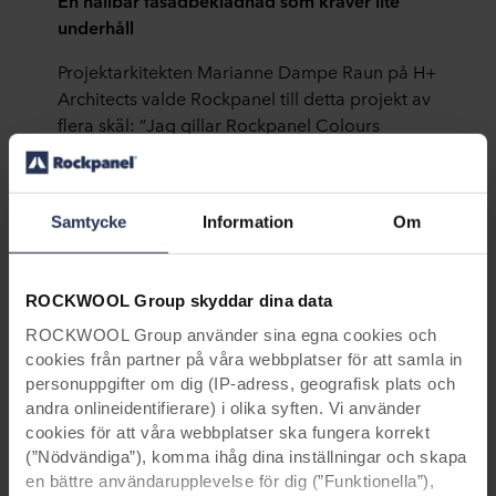
underhåll
Projektarkitekten Marianne Dampe Raun på H+
Architects valde Rockpanel till detta projekt av
flera skäl: ”Jag gillar Rockpanel Colours
eftersom det är en hållbar produkt i många
unika färger och dessutom är väl lämpade för
användning på ventilerade fasader.” I detta
Samtycke
Information
Om
projekt har skivorna ytbehandlingen
ProtectPlus. Denna genomskinliga
ytbeläggning gör att skivorna mer eller mindre
ROCKWOOL Group skyddar dina data
rengör sig själva. All smuts som ansamlas på
fasadskivornas yta sköljs bort av sig själv när
ROCKWOOL Group använder sina egna cookies och
cookies från partner på våra webbplatser för att samla in
det regnar. Denna ytbehandling förbättrar
personuppgifter om dig (IP-adress, geografisk plats och
även skivornas färgbeständighet så att de
andra onlineidentifierare) i olika syften. Vi använder
bibehålla sina unika färger och se fräscha ut
cookies för att våra webbplatser ska fungera korrekt
under en lång tid.
(”Nödvändiga”), komma ihåg dina inställningar och skapa
en bättre användarupplevelse för dig (”Funktionella”),
Interiör och exteriör som matchar varandra