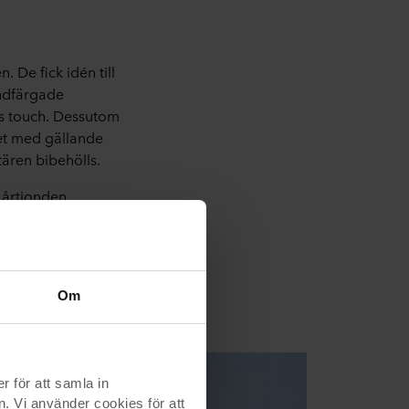
 De fick idén till
andfärgade
s touch. Dessutom
het med gällande
ären bibehölls.
 årtionden
ad. Alla material
 för miljön.”
Om
för att samla in
n. Vi använder cookies för att