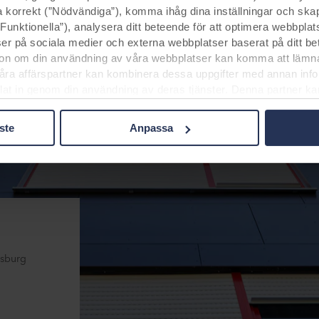
 korrekt (”Nödvändiga”), komma ihåg dina inställningar och skap
Funktionella”), analysera ditt beteende för att optimera webbplatse
ser på sociala medier och externa webbplatser baserat på ditt b
ion om din användning av våra webbplatser kan komma att lämnas 
åra affärspartner kan kombinera dessa uppgifter med annan info
mlat in genom din användning av deras tjänster. Denna partner ka
 och genom att acceptera cookies för denna överföring är du ocks
anske inte är densamma som i EU/EES.
ste
Anpassa
ften, allmänna beskrivningar av den information som samlas in,
ers integritetspolicyer och hur länge varje cookie lagras på din utr
r använda cookies och därmed behandla information om dig via 
la ditt samtycke eller ändra ditt samtycke genom att klicka på c
användning av cookies i avsnittet ”Om oss” och om vår behandl
 vilket specifikt ROCKWOOL-företag som är personuppgiftsansvar
gsburg