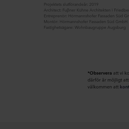
Projektets slutförandeår: 2019
Architect: Fuβner Kühne Architekten i Friedbe
Entreprenör: Hörmannshofer Fassaden Süd 
Montör: Hörmannshofer Fassaden Süd GmbH
Fastighetsägare: Wohnbaugruppe Augsburg
*Observera
att vi k
därför är möjligt at
välkommen att
kon