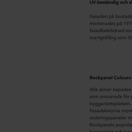
UV-beständig och s
Fasaden på bostads
monterades på 1970-
fasadbeklädnad som 
svartgråfärg som t
Rockpanel Colours
Alla skivor kapade
som ansvarade för g
byggarbetsplatsen. F
Fasadskivorna monte
isoleringspaneler
Rockpanels popnitar
harmoniskt och lugn