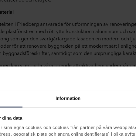
terial
ekten i Friedberg ansvarade för utformningen av renoveringen.
de plastfönstren med rött ytterkonstuktion i aluminium och s
tong som ger den svartgårfärgade fasaden en modern och lju
toder för att renovera byggnaden på ett modernt sätt i enlig
 byggnadsföreskrifter, samtidigt som den ursprungliga karakt
ingen kan vi erbjuda våra boende attraktiva hem under många
r Christian Treimer. ”En byggnad som verkligen är framtidssäkr
vinnas till nya, likvärdiga byggmaterial. Helt hållbart och bra
Information
dina data
a egna cookies och cookies från partner på våra webbplatser 
ess, geografisk plats och andra onlineidentifierare) i olika syfte