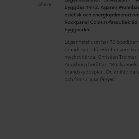
Share
byggdes 1972. Ägaren Wohnba
estetisk och energioptimerad r
Rockpanel Colours-fasadbeklädn
byggnaden.
Lägenhetshuset har 70 bostäder 
brandskyddsföreskrifter som krä
mycket hårda. Christian Treime
Augsburg berättar: ”Rockpanels 
brandskyddsplan. De är inte bar
och finns i ljusa färger.”