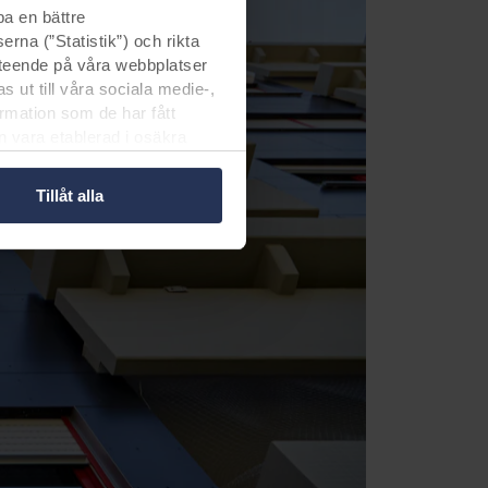
a en bättre
rna (”Statistik”) och rikta
eteende på våra webbplatser
ut till våra sociala medie-,
rmation som de har fått
n vara etablerad i osäkra
å införstådd med att
Tillåt alla
 vem som placerar ut varje
ustning. Du beslutar för vilka
cookies.
ookie-ikonen längst ned på
ing av personuppgifter i vår
ig för dina personuppgifter.