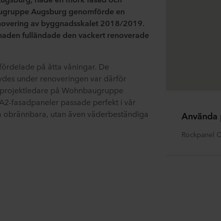
ugruppe Augsburg genomförde en
enovering av byggnadsskalet 2018/2019.
aden fulländade den vackert renoverade
fördelade på åtta våningar. De
vdes under renoveringen var därför
r, projektledare på Wohnbaugruppe
A2-fasadpaneler passade perfekt i vår
a obrännbara, utan även väderbeständiga
Använda 
Rockpanel C