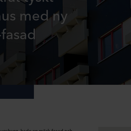
hus med ny
-fasad
 Augsburg, hade en mörk fasad och