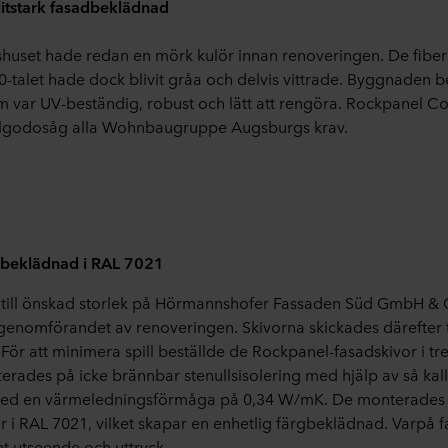
litstark fasadbeklädnad
huset hade redan en mörk kulör innan renoveringen. De fibe
talet hade dock blivit gråa och delvis vittrade. Byggnaden 
var UV-beständig, robust och lätt att rengöra. Rockpanel Col
illgodosåg alla Wohnbaugruppe Augsburgs krav.
-beklädnad i RAL 7021
s till önskad storlek på Hörmannshofer Fassaden Süd GmbH & 
enomförandet av renoveringen. Skivorna skickades därefter t
ör att minimera spill beställde de Rockpanel-fasadskivor i tre
rades på icke brännbar stenullsisolering med hjälp av så kal
 med en värmeledningsförmåga på 0,34 W/mK. De monterade
 i RAL 7021, vilket skapar en enhetlig färgbeklädnad. Varpå fa
t utseende och uttryck.