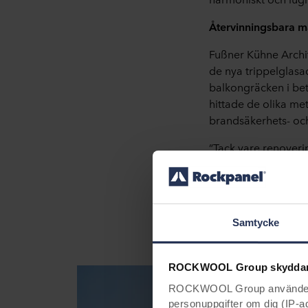
Återvinningsbara ma
Fußner Kühne Archit
de nya trippelglasa
balkongräcken i be
hittade de olika me
brandsäkerhets- och
”Tack vare renover
framöver”, tillägge
som används kan åter
Samtycke
ROCKWOOL Group skyddar 
ROCKWOOL Group använder sin
personuppgifter om dig (IP-adr