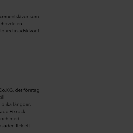
rcementskivor som
behövde en
ours fasadskivor i
Co.KG, det företag
ill
 olika längder.
lade Fixrock-
s och med
saden fick ett