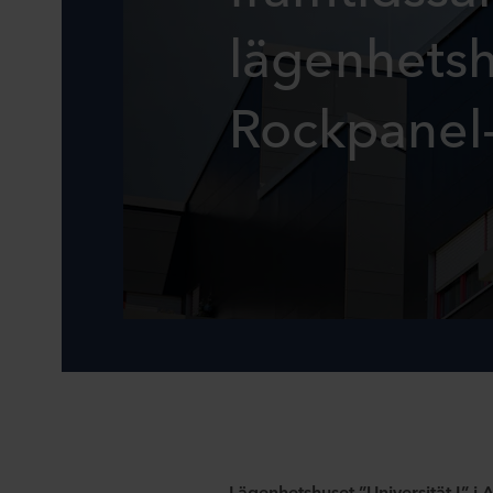
lägenhets
Rockpanel
Lägenhetshuset ”Universität I” i