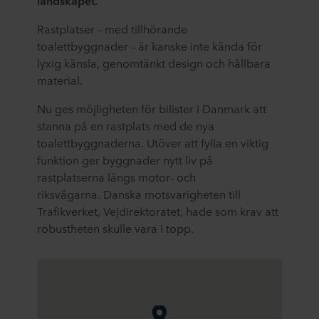
landskapet.
Rastplatser – med tillhörande
toalettbyggnader
– är
kanske
inte
kända
för
l
y
xig känsla, genomtänkt design och hållbara
material.
Nu ges möjligheten
för bilister i Danmark att
stanna på en rastplats med
de nya
toalettbyggnaderna
.
Utöver att fylla en viktig
funktion ger byggnader nytt l
iv på
rastplatserna längs motor- och
riksvägar
na
.
Danska motsvarigheten till
Trafikverket
,
Vejdirektoratet
,
hade som krav att
ro
bustheten
skulle vara i to
pp.