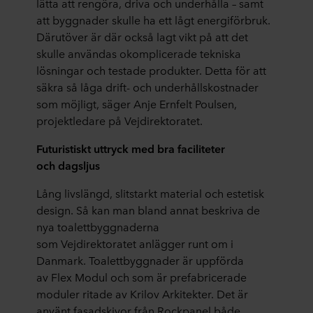
lätta att rengöra, driva och underhålla – samt
att byggnader skulle ha ett lågt energiförbruk.
Därutöver är där också lagt vikt på att det
skulle användas okomplicerade tekniska
lösningar och testade produkter. Detta för att
säkra så låga drift- och underhållskostnader
som möjligt, säger Anje Ernfelt Poulsen,
projektledare på
Vejdirektoratet
.
Futuristisk
t
u
t
try
c
k med
bra
faciliteter
o
ch
dagsl
jus
Lång livslän
g
d, slitstark
t
material o
ch estetisk
design.
Så kan man bland a
nnat beskriva de
nya toalettbyggnaderna
som
Vejdirektoratet
anlägger
runt om i
Danmark. Toalettbyggnader är uppförda
av Flex Modul
och som är
prefabricerade
moduler ritade av Krilov Arkitekter.
Det är
använt fasadskivor från Rockpanel både