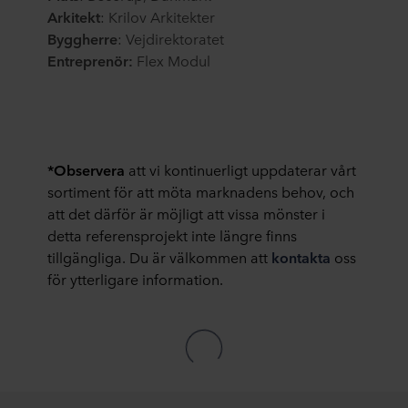
Arkitekt
: Krilov Arkitekter
som placerar ut varje cookie, länkar till våra partners
Byggherre
: Vejdirektoratet
integritetspolicyer och hur länge varje cookie lagras på
Ent
reprenör
:
Flex Modul
din utrustning. Du beslutar för vilka ändamål våra
webbplatser får använda cookies och därmed behandla
information om dig via cookies.
Du kan när som helst återkalla ditt samtycke eller ändra
ditt samtycke genom att klicka på cookie-ikonen längst
*Observera
att vi kontinuerligt uppdaterar vårt
ned på webbplatsen. Läs mer om vår användning av
sortiment för att möta marknadens behov, och
cookies i avsnittet ”Om oss” och om vår behandling av
att det därför är möjligt att vissa mönster i
personuppgifter i vår
integritetspolicy
, inklusive vilket
detta referensprojekt inte längre finns
specifikt ROCKWOOL-företag som är
tillgängliga. Du är välkommen att
kontakta
oss
personuppgiftsansvarig för dina personuppgifter.
för ytterligare information.