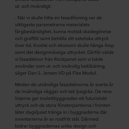
ut
-
och i
nvändigt:
-
När vi skulle hitta e
n fasadlösning var de
viktigaste parametrar
na
materialets
färgbeständighet,
kunna
motstå skadegörelse
och graffitti samt behåll
a
sitt estetiska uttryck
över tid.
Kvalité och ekonomi skulle hänga ihop
samt det d
esignmässiga uttrycket.
Därför valde
vi fasadskivor från Rockpanel som vi både
a
nvänder som ut- och invändig beklädning,
säger Dan S. Jensen VD på Flex Modul.
Medan de utvändiga fasadskivorna ä
r svarta är
de invändiga väggar och tak
ljusgråa
.
De rena
linjerna ger toalettbyggnaden ett futuristiskt
uttryck och de s
tora fönsterpartierna i fronten
låter dagsljuset tränga in i byggnaderna där
inventarierna är av rostfritt stål.
Därmed
bidrar
byggnadernas
unika design och