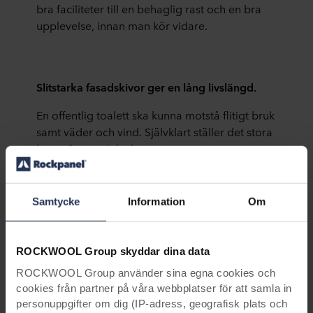
bra
faciliteter
till e
n behaglig
ra
st
och en bra
upplevelse, innan man kör vidare.
Slitstarka
fa
sadskivor
ger en lång livslängd.
En offentlig toalett ska k
unna motstå flitigt bruk
samt väder och vind.
Självklart ställer det stora
krav på materialvalen:
-
Fasadskivorna har en lång l
ivslängd och är
lätta att rengöra och underhålla.
Samtidigt är
Samtycke
Information
Om
det ganska enkelt att byta ut en
s
kiva
om
det
blir
nödvändigt, berättar
Palle Ramsdal Key Account Manager på
ROCKWOOL Group skyddar dina data
Rockpanel i Danmark.
Och han fortsätter:
ROCKWOOL Group använder sina egna cookies och
-
En obemannad toalettbyggnad finns i
en
cookies från partner på våra webbplatser för att samla in
mycket utsatt miljö och därför är det viktigt att
personuppgifter om dig (IP-adress, geografisk plats och