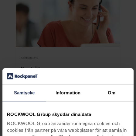
Kontakta oss
Kontakt
Om du har några frågor, behöver råd eller vill
ha dokumentation eller Rockpanel prov, ska du
använda formuläret och skicka in det till oss.
Samtycke
Information
Om
Kontakta oss
ROCKWOOL Group skyddar dina data
ROCKWOOL Group använder sina egna cookies och
cookies från partner på våra webbplatser för att samla in