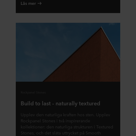
Läs mer
Rockpanel Stones
Build to last - naturally textured
Upplev den naturliga kraften hos sten. Upplev
Rockpanel Stones i två inspirerande
kollektioner: den naturliga strukturen i Textured
Stones, och det släta uttrycket på Smooth