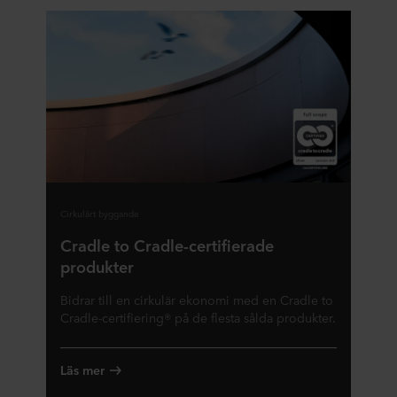
Cirkulärt byggande
Cradle to Cradle-certifierade
produkter
Bidrar till en cirkulär ekonomi med en Cradle to
Cradle-certifiering® på de flesta sålda produkter.
Läs mer