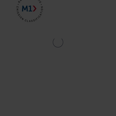
deklaracji dotyczącej plików cookie w naszej witrynie.
Więcej informacji na temat korzystania przez nas z
plików cookie można znaleźć w rozdziale „Informacje”,
zaś na temat przetwarzania przez nas danych
osobowych w
Polityce prywatności
, gdzie określono
między innymi, która konkretnie spółka ROCKWOOL jest
administratorem Twoim danych osobowych.