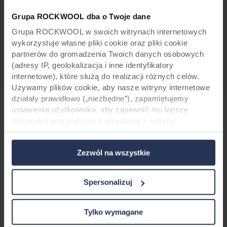
>
Rockpanel Durable 8 mm
Grupa ROCKWOOL dba o Twoje dane
>
Rockpanel Durable 8 mm Protect Plus
Grupa ROCKWOOL w swoich witrynach internetowych
>
Rockpanel Natural Durable - 10 and 8 mm
wykorzystuje własne pliki cookie oraz pliki cookie
partnerów do gromadzenia Twoich danych osobowych
(adresy IP, geolokalizacja i inne identyfikatory
internetowe), które służą do realizacji różnych celów.
Używamy plików cookie, aby nasze witryny internetowe
działały prawidłowo („niezbędne”), zapamiętujemy
ustawienia użytkownika, aby zapewnić mu lepsze
doświadczenia podczas korzystania z witryny
Certyfikaty ISO
(„funkcjonalne”), analizujemy jego zachowanie w celu
optymalizacji witryn („statystyczne”) oraz
Zezwól na wszystkie
The Rockpanel organization and production is
ukierunkowujemy nasze treści i reklamy w mediach
społecznościowych i zewnętrznych witrynach
ISO 9001:2008 and ISO 14001:2004 certified.
internetowych na podstawie zachowania użytkownika na
Spersonalizuj
>
Certificate of Approval ISO 9001 : 2015
naszych stronach („marketingowe”). Informacje o Twoim
korzystaniu z naszych witryn internetowych mogą być
>
Certificate of Approval ISO 14001 : 2015
ujawniane naszym partnerom zajmującym się mediami
Tylko wymagane
społecznościowymi, reklamą i analityką. Nasi partnerzy