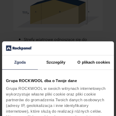
Strefy wiatrowe odnoszące się do
wartości charakterystycznych
oddziaływania wiatru: Dla poprawnego
określenia strefy wiatrowej, może
Zgoda
Szczegóły
O plikach cookies
posłużyć poniższa mapką, na której
zaznaczone są przybliżone granice stref
wiatrowych w Polsce.
Grupa ROCKWOOL dba o Twoje dane
Wysokość nad poziomem morza:
Położenie na wysokości powyżej 300 m
Grupa ROCKWOOL w swoich witrynach internetowych
wykorzystuje własne pliki cookie oraz pliki cookie
nad poziomem morza należy uwzględnić
partnerów do gromadzenia Twoich danych osobowych
w obliczeniach w przypadku obszarów
(adresy IP, geolokalizacja i inne identyfikatory
znajdujących się w 1 lub 3 strefie
internetowe), które służą do realizacji różnych celów.
wiatrowej.