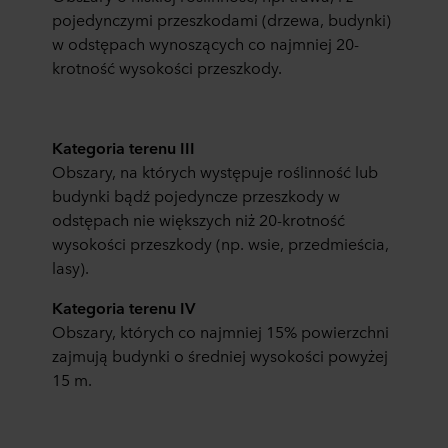
pojedynczymi przeszkodami (drzewa, budynki)
Poniżej można znaleźć więcej informacji na temat celów
w odstępach wynoszących co najmniej 20-
gromadzenia informacji, ogólne opisy gromadzonych
krotność wysokości przeszkody.
informacji, kto ustanawia poszczególne pliki cookie, linki
do polityki prywatności naszych potencjalnych partnerów
oraz czas przechowywania każdego pliku cookie na
Kategoria terenu III
urządzeniach końcowych. To Ty decydujesz, w jakich
Obszary, na których występuje roślinność lub
celach nasze witryny internetowe mogą wykorzystywać
budynki bądź pojedyncze przeszkody w
pliki cookie, a tym samym przetwarzać informacje o
Tobie za pośrednictwem plików cookie.
odstępach nie większych niż 20-krotność
wysokości przeszkody (np. wsie, przedmieścia,
W dowolnej chwili możesz wycofać swoją zgodę w
lasy).
deklaracji dotyczącej plików cookie w naszej witrynie.
Więcej informacji na temat korzystania przez nas z
Kategoria terenu IV
plików cookie można znaleźć w rozdziale „Informacje”,
Obszary, których co najmniej 15% powierzchni
zaś na temat przetwarzania przez nas danych
zajmują budynki o średniej wysokości powyżej
osobowych w
Polityce prywatności
, gdzie określono
15 m.
między innymi, która konkretnie spółka ROCKWOOL jest
administratorem Twoim danych osobowych.