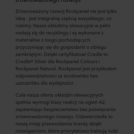
W dowolnej chwili możesz wycofać swoją zgodę w
Zrównoważony rozwój
Rockpanel nie jest tylko
deklaracji dotyczącej plików cookie w naszej witrynie.
ideą
- jest integralną częścią wszystkiego, co
Więcej informacji na temat korzystania przez nas z
robimy. Nasze okładziny elewacyjne w pełni
plików cookie można znaleźć w rozdziale „Informacje”,
nadają się do
recyklingu
i są wykonane z
zaś na temat przetwarzania przez nas danych
materiałów
z niego pochodzących
,
osobowych w
Polityce prywatności
, gdzie określono
przyczyniając się do gospodarki o obiegu
między innymi, która konkretnie spółka ROCKWOOL jest
zamkni
ętym.
Dzię
ki cer
tyfikatow
i
Crad
le
t
o
administratorem Twoim danych osobowych.
Cr
ad
le
® S
ilver dla Ro
ckp
ane
l
Colou
rs
i
Rockpanel Natural, Rockpanel jest przykładem
odpowiedzialności za środowisko bez
uszczerbku dla wydajności.
Cała nasza oferta okładzin elewacyjnych
spełnia wymogi
klasy reak
cji
na ogień
A2
,
zapewniając bezpieczeństwo bez poświęcania
zrównoważonego rozwoju. Odzwierciedla to
naszą misję przewodzenia branży dzięki
rozwiązaniom, które priorytetowo traktują ludzi