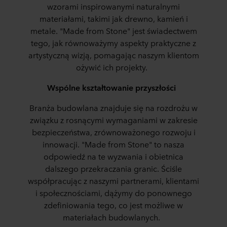
wzorami inspirowanymi naturalnymi
materiałami, takimi jak drewno, kamień i
metale. "
Made
from
Stone
" jest świadectwem
tego, jak równoważymy
aspekty
praktyczne
z
artystyczną wizją, pomagając naszym klientom
ożywić ich projekty.
Wspólne kształtowanie przyszłości
Branża budowlana znajduje się na rozdrożu
w
związku z
rosnącymi wymaganiami w zakresie
bezpieczeństwa, zrównoważonego rozwoju i
innowacji.
"
Ma
de
fro
m
Sto
ne
" to nasza
odpowiedź na te wyzwania i obietnica
dalszego przekraczania granic. Ściśle
współpracując z naszymi partnerami, klientami
i społecznościami, dążymy do ponownego
zdefiniowania tego, co jest możliwe w
materiałach budowlanych.