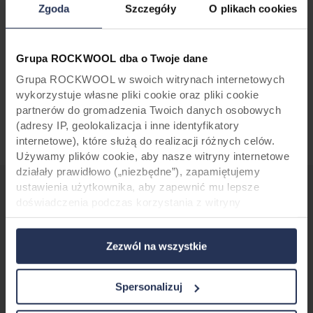
Zgoda
Szczegóły
O plikach cookies
Grupa ROCKWOOL dba o Twoje dane
Grupa ROCKWOOL w swoich witrynach internetowych
wykorzystuje własne pliki cookie oraz pliki cookie
partnerów do gromadzenia Twoich danych osobowych
(adresy IP, geolokalizacja i inne identyfikatory
internetowe), które służą do realizacji różnych celów.
Używamy plików cookie, aby nasze witryny internetowe
działały prawidłowo („niezbędne”), zapamiętujemy
ustawienia użytkownika, aby zapewnić mu lepsze
doświadczenia podczas korzystania z witryny
Wełna skalna
to podstawa
naszych okładzin
i
(„funkcjonalne”), analizujemy jego zachowanie w celu
po
zwala nam
ona
tworzyć produkty, które
optymalizacji witryn („statystyczne”) oraz
ucieleśniają siłę i zrównoważony rozwój tego
Zezwól na wszystkie
ukierunkowujemy nasze treści i reklamy w mediach
naturalnego surowca, jednocześnie korzystając
społecznościowych i zewnętrznych witrynach
z wiedzy i innowacji jednej z wiodących na
internetowych na podstawie zachowania użytkownika na
Spersonalizuj
świecie firm zajmujących się izolacją i
naszych stronach („marketingowe”). Informacje o Twoim
materiałami budowlanymi.
korzystaniu z naszych witryn internetowych mogą być