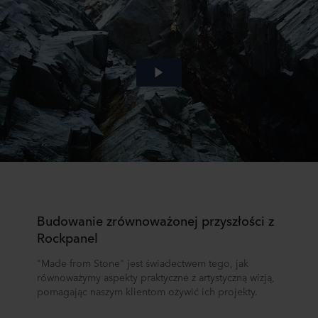
Budowanie zrównoważonej przyszłości z
Rockpanel
"Made from Stone" jest świadectwem tego, jak
równoważymy aspekty praktyczne z artystyczną wizją,
pomagając naszym klientom ożywić ich projekty.