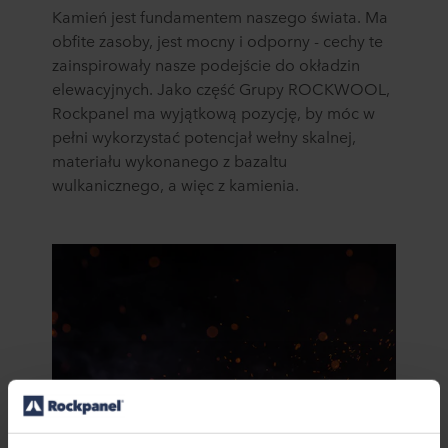
Kamień jest fundamentem naszego świata.
Ma
obfite zasoby, je
st mocny i odporny - cechy te
zainspirowały nasze podejście do okładzin
elewacyjnych. Jako część Grupy ROCKWOOL,
Rockpanel ma wyjątkową pozycję,
by
mó
c w
pełni wykorzystać potencjał wełny skalnej
,
materiału wykonanego z bazaltu
wulkanicznego, a więc z kamienia.