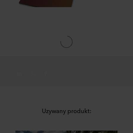
deklaracji dotyczącej plików cookie w naszej witrynie.
Więcej informacji na temat korzystania przez nas z
plików cookie można znaleźć w rozdziale „Informacje”,
zaś na temat przetwarzania przez nas danych
osobowych w
Polityce prywatności
, gdzie określono
między innymi, która konkretnie spółka ROCKWOOL jest
administratorem Twoim danych osobowych.
Uzywany produkt: