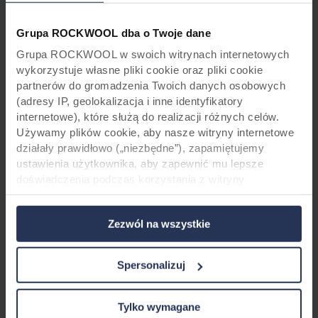
Grupa ROCKWOOL dba o Twoje dane
Grupa ROCKWOOL w swoich witrynach internetowych
wykorzystuje własne pliki cookie oraz pliki cookie
partnerów do gromadzenia Twoich danych osobowych
(adresy IP, geolokalizacja i inne identyfikatory
internetowe), które służą do realizacji różnych celów.
Używamy plików cookie, aby nasze witryny internetowe
*Sprostowanie: Z powodu zmian w naszym
działały prawidłowo („niezbędne”), zapamiętujemy
asortymencie, możliwe jest, że wzory
ustawienia użytkownika, aby zapewnić mu lepsze
prezentowane w tym Studium Przypadku nie
doświadczenia podczas korzystania z witryny
są już dostępne. W razie wątpliwości
(„funkcjonalne”), analizujemy jego zachowanie w celu
skontaktuj
z Rockpanel.
optymalizacji witryn („statystyczne”) oraz
Zezwól na wszystkie
ukierunkowujemy nasze treści i reklamy w mediach
społecznościowych i zewnętrznych witrynach
internetowych na podstawie zachowania użytkownika na
Spersonalizuj
naszych stronach („marketingowe”). Informacje o Twoim
Jesteś architektem lub wykonawcą? –
korzystaniu z naszych witryn internetowych mogą być
ujawniane naszym partnerom zajmującym się mediami
zamów swój zestaw Rockpanel
Tylko wymagane