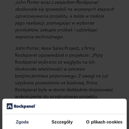
John Porter wraz z zespołem Rockpanel
doskonale się sprawdzili na wczesnych etapach
opracowywania projektu, a także w trakcie
jego realizacji, pomagając w wyborze
produktów, zakupie próbek i udzielając
wsparcia technicznego.
John Porter, Area Sales Project, z firmy
Rockpanel opowiedział o projekcie: „Płyty
Rockpanel wybrano ze względu na ich
doskonałe właściwości w zakresie
bezpieczeństwa pożarowego. Z uwagi na już
uzyskane pozwolenie na budowę, firma
Rockpanel była w stanie dokładnie dopasować
wykończenie do oryginalnego projektu,
unikając konieczności ponownego ubiegania
się o pozwolenie, a jednocześnie zapewniając
zwiększone „
bezpieczeństwo pożarowe.”
Zgoda
Szczegóły
O plikach cookies