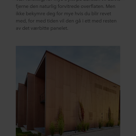
fjerne den naturlig forvitrede overflaten. Men
Nedenfor kan du lese mer om formålet, generelle
ikke bekymre deg for mye hvis du blir revet
beskrivelser av informasjonen som samles inn, hvem
med, for med tiden vil den gå i ett med resten
som plasserer hver informasjonskapsel, lenker til
av det værbitte panelet.
personvernerklæringen til våre potensielle partnere og
hvor lenge hver informasjonskapsel lagres på ditt
terminalutstyr. Du bestemmer selv til hvilke formål
nettstedene våre kan bruke informasjonskapsler, og
dermed behandle informasjon om deg via
informasjonskapsler.
Du kan når som helst trekke tilbake samtykket ditt eller
endre samtykket ved å klikke på
informasjonskapselikonet nederst på nettsiden. Les mer
om vår bruk av informasjonskapsler nederst på nettsiden
vår og om vår behandling av personopplysninger i vår
personvernerklæring
, inkludert hvilket spesifikt
ROCKWOOL-selskap som er behandlingsansvarlig for
dine personopplysninger.