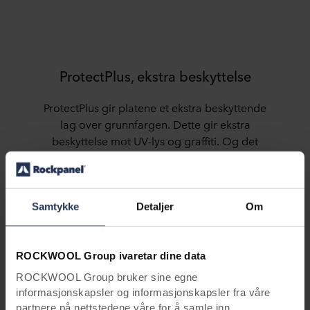
ProtectPlus, ekstra beskyttelse
ProtectPlus gir platene et ekstra beskyttende
lag over grunnfargen. Dette gir ekstra
beskyttelse mot UV-lys og graffiti. Og det
meste av det atmosfæriske smusset vaskes
ganske enkelt bort med regnvann. ProtectPlus-
belegget er løsemiddelbestandig mot de fleste
rengjøringsmidler.
Samtykke
Detaljer
Om
Fordelene med ProtectPlus er:
ROCKWOOL Group ivaretar dine data
ROCKWOOL Group bruker sine egne
informasjonskapsler og informasjonskapsler fra våre
partnere på nettstedene våre for å samle inn