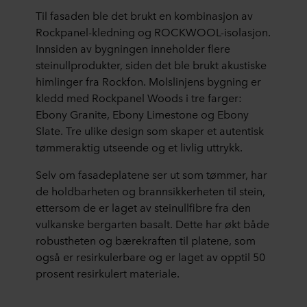
Til fasaden ble det brukt en kombinasjon av
Rockpanel-kledning og ROCKWOOL-isolasjon.
Innsiden av bygningen inneholder flere
steinullprodukter, siden det ble brukt akustiske
himlinger fra Rockfon. Molslinjens bygning er
kledd med Rockpanel Woods i tre farger:
Ebony Granite, Ebony Limestone og Ebony
Slate.
Tre ulike design som skaper et autentisk
tømmeraktig utseende og et livlig uttrykk.
Selv om fasadeplatene ser ut som tømmer, har
de holdbarheten og brannsikkerheten til stein,
ettersom de er laget av steinullfibre fra den
vulkanske bergarten basalt. Dette har økt både
robustheten og bærekraften til platene, som
også er resirkulerbare og er laget av opptil 50
prosent resirkulert materiale.