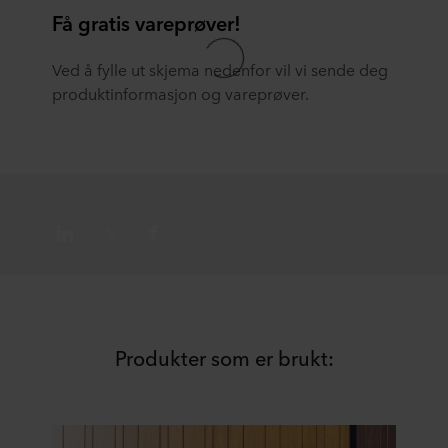
ROCKWOOL-selskap som er behandlingsansvarlig for
Få gratis vareprøver!
dine personopplysninger.
Ved å fylle ut skjema nedenfor vil vi sende deg
produktinformasjon og vareprøver.
Produkter som er brukt: