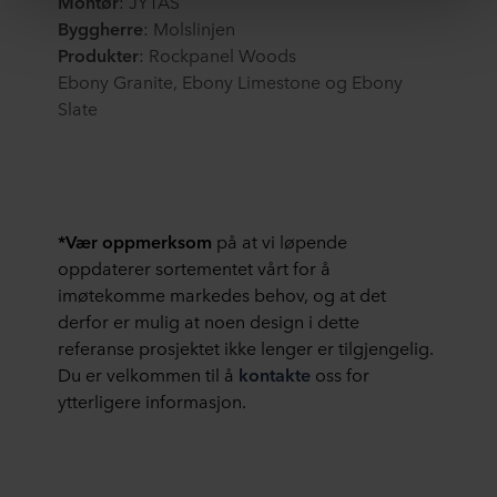
Montør
: JYTAS
godtar du også denne overføringen samtidig som du tar i
Byggherre
: Molslinjen
betraktning at beskyttelsesnivået i tredjeland kanskje
Produkter
: Rockpanel Woods
ikke er det samme som i EU/EØS.
Ebony Granite, Ebony Limestone og Ebony
Slate
Nedenfor kan du lese mer om formålet, generelle
beskrivelser av informasjonen som samles inn, hvem
som plasserer hver informasjonskapsel, lenker til
personvernerklæringen til våre potensielle partnere og
hvor lenge hver informasjonskapsel lagres på ditt
terminalutstyr. Du bestemmer selv til hvilke formål
*Vær oppmerksom
på at vi løpende
nettstedene våre kan bruke informasjonskapsler, og
oppdaterer sortementet vårt for å
dermed behandle informasjon om deg via
imøtekomme markedes behov, og at det
informasjonskapsler.
derfor er mulig at noen design i dette
referanse prosjektet ikke lenger er tilgjengelig.
Du kan når som helst trekke tilbake samtykket ditt eller
Du er velkommen til å
kontakte
oss for
endre samtykket ved å klikke på
ytterligere informasjon.
informasjonskapselikonet nederst på nettsiden. Les mer
om vår bruk av informasjonskapsler nederst på nettsiden
vår og om vår behandling av personopplysninger i vår
personvernerklæring
, inkludert hvilket spesifikt