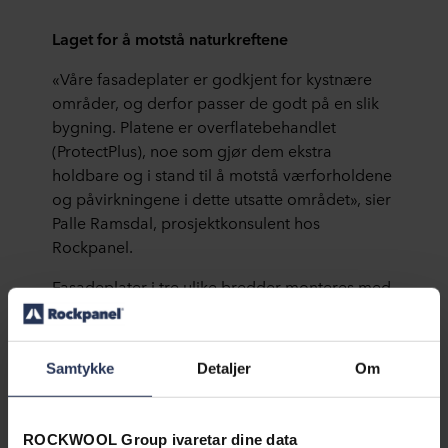
Laget for å motstå naturkreftene
«Våre fasadeplater er godkjent for kystnære
områder, og derfor passer de godt på en slik
bygning. Platene er overflatebehandlet
(ProtectPlus), noe som gjør dem ekstra
holdbare og i stand til å motstå værforholdene
og påvirkningene i dette utsatte området», sier
Palle Ramsdal, prosjektkonsulent hos
Rockpanel.
Fasadeplater i tre ulike bredder monteres med
lett overlapping for å skape variasjon og
dybde, men også for å øke robustheten: «Vi
valgte helt bevisst en monteringsmetode som
Samtykke
Detaljer
Om
gir fasaden optimal holdbarhet, og kan motstå
naturkreftene vi må håndtere på dette stedet.
Platene er derfor montert med en lett
ROCKWOOL Group ivaretar dine data