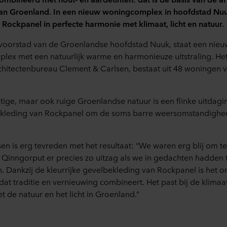
an Groenland. In een nieuw woningcomplex in hoofdstad Nuu
Rockpanel in perfecte harmonie met klimaat, licht en natuur.
 voorstad van de Groenlandse hoofdstad Nuuk, staat een nieu
ex met een natuurlijk warme en harmonieuze uitstraling. Het
hitectenbureau Clement & Carlsen, bestaat uit 48 woningen v
ige, maar ook ruige Groenlandse natuur is een flinke uitdagi
ekleding van Rockpanel om de soms barre weersomstandighe
en is erg tevreden met het resultaat: “We waren erg blij om te
n Qinngorput er precies zo uitzag als we in gedachten hadden
 Dankzij de kleurrijke gevelbekleding van Rockpanel is het o
at traditie en vernieuwing combineert. Het past bij de klim
t de natuur en het licht in Groenland.”