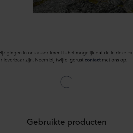
 moment intrekken of wijzigen door op het cookie-icoontje onde
s kunt u meer lezen in de rubriek ‘Over ons’, en over de verwe
. Daarin staat ook welk specifiek ROCKWOOL-bedrijf de verwerk
ijzigingen in ons assortiment is het mogelijk dat de in deze 
 leverbaar zijn. Neem bij twijfel gerust
contact
met ons op.
Gebruikte producten