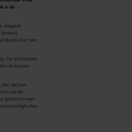
k is de
w, elegant
 project,
erdeeld over vier
ng. De architecten
den te kunnen
 zien dat het
 toen we de
ns gelukt om een
aatomstandigheden