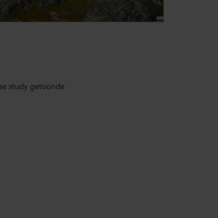
raan de website te klikken.
rking van persoonsgegevens
ingsverantwoordelijke is
case study getoonde