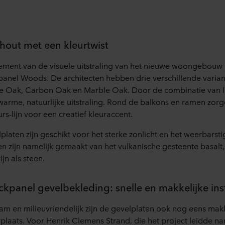
hout met een kleurtwist
lement van de visuele uitstraling van het nieuwe woongebouw 
anel Woods. De architecten hebben drie verschillende variant
ne Oak, Carbon Oak en Marble Oak. Door de combinatie van l
 warme, natuurlijke uitstraling. Rond de balkons en ramen zor
s-lijn voor een creatief kleuraccent.
platen zijn geschikt voor het sterke zonlicht en het weerbarsti
n zijn namelijk gemaakt van het vulkanische gesteente basalt
jn als steen.
panel gevelbekleding: snelle en makkelijke inst
m en milieuvriendelijk zijn de gevelplaten ook nog eens mak
laats. Voor Henrik Clemens Strand, die het project leidde 