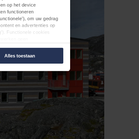
gen op het device
ten functioneren
Functionele’), om uw gedrag
content en advertenties op
’). Functionele cookies
erwerken geen
d. Niet-functionele cookies
 voor wij deze cookies
Alles toestaan
 media-, advertentie- en
den aan hen is verstrekt of
estigd zijn in onveilige
t deze gegevensoverdracht
 dat in de EU/EER.
elde informatie, wie elke
okie op uw apparatuur wordt
dat aangeven in de
 bepalen voor welke
a cookies op onze websites.