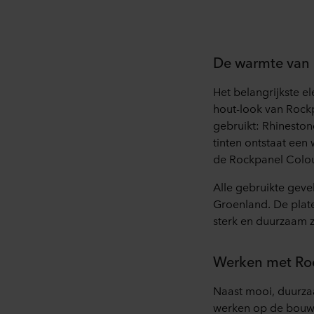
De warmte van 
Het belangrijkste e
hout-look van Rockp
gebruikt: Rhinesto
tinten ontstaat een
de Rockpanel Colour
Alle gebruikte gevel
Groenland. De plate
sterk en duurzaam zi
Werken met Rock
Naast mooi, duurzaa
werken op de bouwp