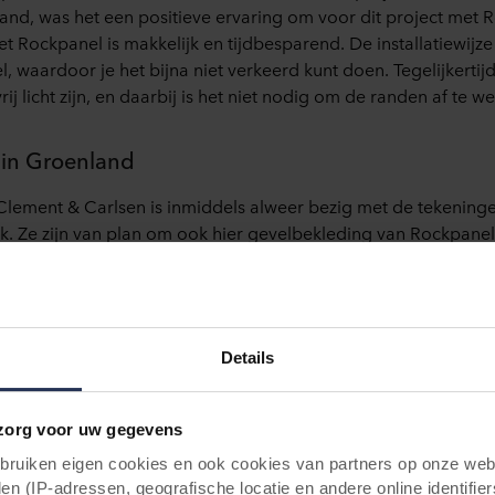
nd, was het een positieve ervaring om voor dit project met 
 Rockpanel is makkelijk en tijdbesparend. De installatiewijz
l, waardoor je het bijna niet verkeerd kunt doen. Tegelijkertijd 
ij licht zijn, en daarbij is het niet nodig om de randen af te we
 in Groenland
Clement & Carlsen is inmiddels alweer bezig met de tekening
. Ze zijn van plan om ook hier gevelbekleding van Rockpanel 
erpen van weer zo’n mooi gebouw dat in harmonie is met de 
Details
org voor uw gegevens
uiken eigen cookies en ook cookies van partners op onze webs
en (IP-adressen, geografische locatie en andere online identifier