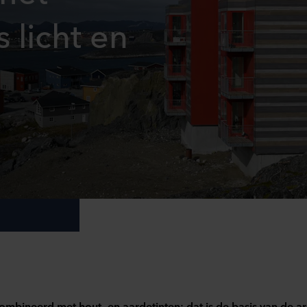
 licht en
ombineerd met hout- en aardetinten: dat is de basis van de ar