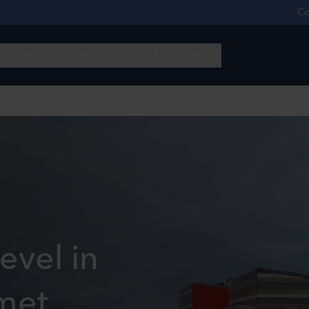
evel in
met