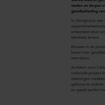
steden en dorpen v
gevelbekleding van 
In Qinngorput, een
appartementencompl
ontworpen door arc
identieke torens.
Bouwen in de pracht
kozen voor gevelb
weerstaan.
Architect Jane Carls
voltooide project i
tekeningen maakten.
gebouw te creëren d
en speelt perfect me