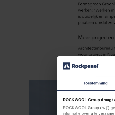
Permagreen Groenla
werken: “Werken met
is duidelijk en simpe
plaatsen omdat ze vr
Meer projecten
Architectenbureau 
woonproject in Nuuk
geven bij het ontw
Toestemming
ROCKWOOL Group draagt z
ROCKWOOL Group (‘wij’) gebr
informatie over u te verzamel