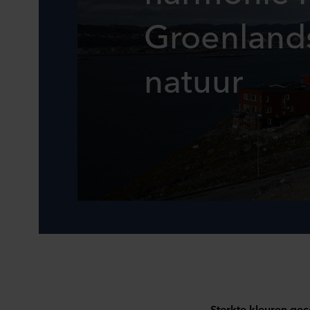
Groenlands
natuur
Sterkte kleuren gec