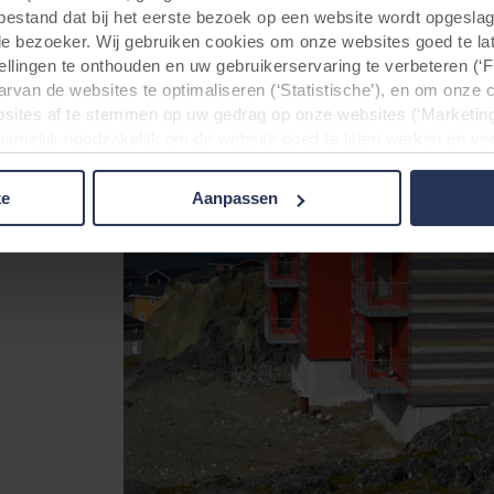
tbestand dat bij het eerste bezoek op een website wordt opgesla
de bezoeker. Wij gebruiken cookies om onze websites goed te la
tellingen te onthouden en uw gebruikerservaring te verbeteren (‘
arvan de websites te optimaliseren (‘Statistische’), en om onze 
sites af te stemmen op uw gedrag op onze websites (‘Marketing
n namelijk noodzakelijk om de website goed te laten werken en v
 voor het doel waarvoor deze persoonsgegevens worden ingevul
buiten uw zichtsveld. Daarom vragen wij altijd uw toestemming
ke
Aanpassen
 gebruik van onze websites kan worden verstrekt aan onze social
deze gegevens combineren met andere informatie die in het verle
basis van uw gebruik van hun diensten. Deze partners kunnen gev
Verenigde Staten. Door cookies te accepteren, erkent u ook da
beschermingsniveau in het derde land mogelijk niet gelijk is aan
matie over de doeleinden, algemene beschrijvingen van de verzam
t privacybeleid van onze potentiële partners en hoe lang elke co
lt dat onze website cookies op uw computer kan opslaan, kunt u 
rijgt bij het eerste bezoek aan onze website. U kunt verder zelf
rden gebruikt en dus informatie over u mag worden verwerkt vi