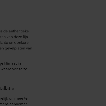
is de authentieke
en van deze lijn
ichte en donkere
gen gevelplaten van
ge klimaat in
, waardoor ze zo
allatie
kelijk om mee te
namens aannemer