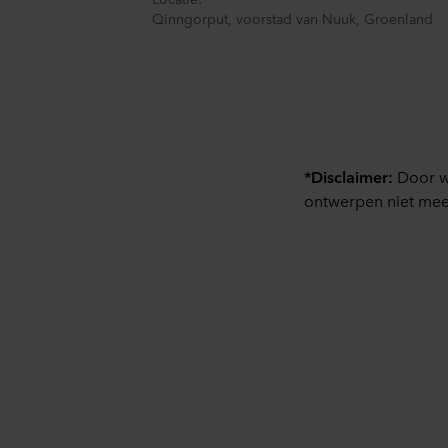
U kunt uw toestemming op elk
Qinngorput, voorstad van Nuuk, Groenland
Over ons gebruik van cookie
in onze
Privacy statements
voor uw persoonsgegevens.
*Disclaimer:
Door w
ontwerpen niet meer