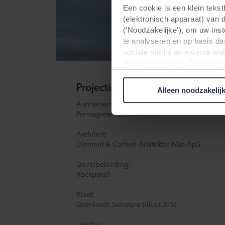
Een cookie is een klein teks
(elektronisch apparaat) van 
(‘Noodzakelijke’), om uw ins
te analyseren en op basis da
sociale media en externe web
plaatsen we altijd. Deze zij
persoonsgegevens anders dan
Projectinformatie
verwerken persoonsgegevens 
Alleen noodzakelij
plaatsen. Informatie over uw
Aannemer:
analysepartners. Zij kunnen 
Permagreen Grønland A/S
die zij hebben verzameld op 
derde landen, waaronder de 
Architect:
plaatsvindt, ondanks dat het 
Clement & Carlsen Arkitekter Maa ApS
Hieronder vindt u meer infor
Gevelbekleding:
Rockpanel
cookie plaatst, links naar he
opgeslagen. Indien u niet wi
Klant:
cookiemelding die u te zien k
Grønlands Selvstyre (Illuut A/S)
doeleinden cookies mogen wo
Locatie: