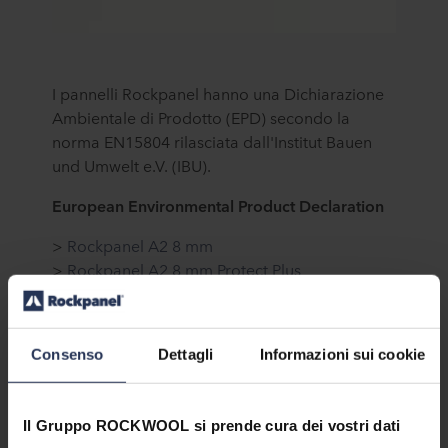
I pannelli Rockpanel hanno una Dichiarazione
Ambientale di Prodotto (EPD) secondo la
norma EN15804 rilasciata dall'Institut Bauen
und Umwelt e.V. (IBU).
European Environmental Product Declaration
>
Rockpanel A2 8 mm
>
Rockpanel A2 8 mm Protect Plus
>
Rockpanel A2 9 mm
>
Rockpanel A2 9 mm Protect Plus
>
Rockpanel Premium A2 Protect Plus
Consenso
Dettagli
Informazioni sui cookie
>
Rockpanel Natural Durable - 10 and 8 mm
Il Gruppo ROCKWOOL si prende cura dei vostri dati