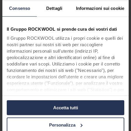
Scopri di più
Consenso
Dettagli
Informazioni sui cookie
Il Gruppo ROCKWOOL si prende cura dei vostri dati
Il Gruppo ROCKWOOL utilizza i propri cookie e quelli dei
nostri partner sui nostri siti web per raccogliere
informazioni personali sull'utente (indirizzi IP,
Public - Schools / Universities
Germany
Indu
geolocalizzazione e altri identificatori online) al fine di
Una scuola speciale con una facciata dai
Un
soddisfare vari scopi. Utilizziamo i cookie per il corretto
toni vivaci
funzionamento dei nostri siti web ("Necessario"), per
L’
ricordare le impostazioni dell'utente e creare una migliore
Semplice, a bassa manutenzione e con un elevato
fe
esperienza utente ("Funzionale"), per analizzare il vostro
impatto estetico – questi erano i requisiti per
qua
comportamento e ottimizzare i siti web ("Statistico") e per
l’ampliamento di una scuola speciale situata a
indirizzare i nostri contenuti e annunci sui social media e
Sco
Pfarrkirchen, in Baviera. La soluzione era una
sui siti web esterni in base al vostro comportamento sui
Accetta tutti
facciata ventilata costituita da pannelli Rockpanel
nostri siti web ("Marketing "). Le informazioni sull'utilizzo
dei nostri siti web da parte dell'utente possono essere
Colours.
divulgate ai nostri partner di social media, pubblicità e
Personalizza
analisi. I nostri partner commerciali possono combinare
Scopri di più