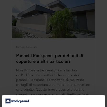
Dettagli Coperture
Pannelli Rockpanel per dettagli di
coperture e altri particolari
Non limitare la tua creatività alla facciata
dell’edificio. Le caratteristiche uniche dei
pannelli Rockpanel permettono di realizzare
dettagli di copertura e qualsiasi altro particolare
di progetto. Questo è reso possibile perchè i
pannelli possono essere tagliati direttamente in
cantiere.