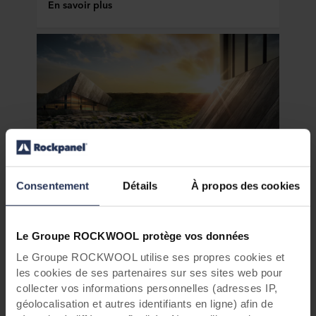
En savoir plus
Consentement
Détails
À propos des cookies
Viabilité à long terme
Durable par nature : un revêtement
de façade naturel et pérenne
Le Groupe ROCKWOOL protège vos données
Le Groupe ROCKWOOL utilise ses propres cookies et
La viabilité est notre priorité. Pour nos panneaux
les cookies de ses partenaires sur ses sites web pour
de façade, nous utilisons le basalte — un
collecter vos informations personnelles (adresses IP,
matériau naturel qui n’épuise pas les ressources
géolocalisation et autres identifiants en ligne) afin de
de la planète.