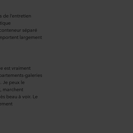
 de l’entretien
tique
 conteneur séparé
’emportent largement
de est vraiment
ppartements-galeries
. Je peux le
nt, marchent
rès beau à voir. Le
nement