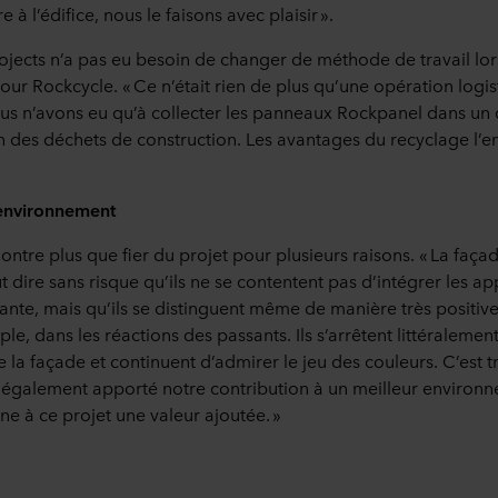
 à l’édifice, nous le faisons avec plaisir ».
ojects n’a pas eu besoin de changer de méthode de travail lors
ur Rockcycle. « Ce n’était rien de plus qu’une opération logis
us n’avons eu qu’à collecter les panneaux Rockpanel dans un
on des déchets de construction. Les avantages du recyclage l
l’environnement
ntre plus que fier du projet pour plusieurs raisons. « La faça
 dire sans risque qu’ils ne se contentent pas d’intégrer les a
ante, mais qu’ils se distinguent même de manière très positive
le, dans les réactions des passants. Ils s’arrêtent littéraleme
 la façade et continuent d’admirer le jeu des couleurs. C’est t
 également apporté notre contribution à un meilleur environ
e à ce projet une valeur ajoutée. »