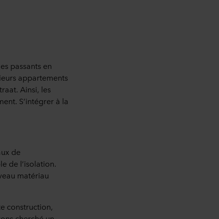
des passants en
usieurs appartements
aat. Ainsi, les
ent. S’intégrer à la
aux de
 de l’isolation.
uveau matériau
e construction,
avons cherché un