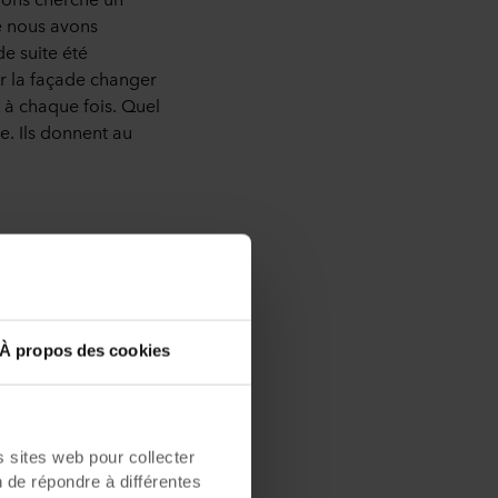
e nous avons
e suite été
ir la façade changer
 à chaque fois. Quel
e. Ils donnent au
À propos des cookies
sites web pour collecter
n de répondre à différentes