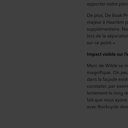
apporter notre pierre
De plus, De Baak Pr
majeur à Haarlem po
supplémentaire. No
lors de la séparati
sur ce point. »
Impact visible sur 
Marc de Wilde se mo
magnifique. On peut
dans la façade exist
constater, par exemp
lentement le long de
fait que nous ayons
avec Rockcycle donn