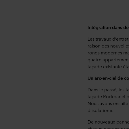
Intégration dans de
Les travaux d’entret
raison des nouvelle
ronds modernes majo
quatre appartements
façade existante ét
Un arc-en-ciel de c
Dans le passé, les 
façade Rockpanel bl
Nous avons ensuite 
d’isolation ».
De nouveaux pannea
chacun dans sa prop