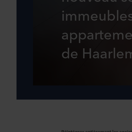
immeubles
appartemen
de Haarle
Réintégrer entièrement les anci