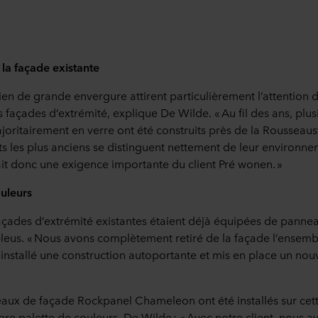
 la façade existante
ien de grande envergure attirent particulièrement l’attention 
s façades d’extrémité, explique De Wilde. « Au fil des ans, pl
ritairement en verre ont été construits près de la Rousseaustr
 les plus anciens se distinguent nettement de leur environnem
ait donc une exigence importante du client Pré wonen. »
ouleurs
façades d’extrémité existantes étaient déjà équipées de panne
eus. « Nous avons complètement retiré de la façade l’ensemble
installé une construction autoportante et mis en place un no
ux de façade Rockpanel Chameleon ont été installés sur cett
re palette de couleurs. De Wilde : « Avec notre client, nous 