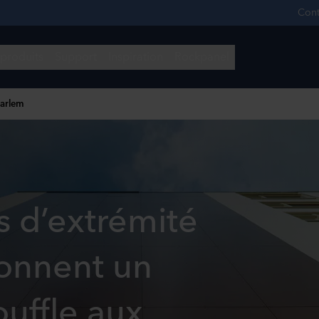
aarlem
s d’extrémité
onnent un
uffle aux