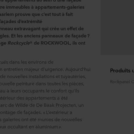
tre immeubles à appartements-galeries
arlem prouve que c’est tout à fait
façades d’extrémité
neau extravagant qui crée un effet de
ngles. Et les anciens panneaux de façade ?
lage
Rockcycle
® de ROCKWOOL, ils ont
tués dans les environs de
un entretien majeur d’urgence. Aujourd’hui
Produits u
e nouvelles installations et tuyauteries,
Rockpanel 
ouvelle peinture dans toutes les pièces,
u à leurs occupants le confort qu’ils
intérieur des appartements a été
Marc de Wilde de De Baak Projecten, un
montage de façades. « L’extérieur a
s galeries ont été munies de nouvelles
ux occultant en aluminium ».