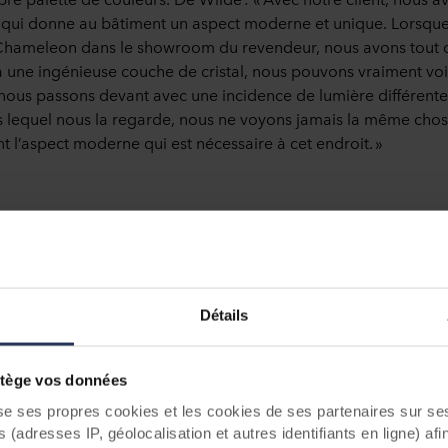
qui donne au bâtiment un aspect moderne et unique. Lorsqu
hameleon dans le showroom du revendeur, nous avons tout d
à une ingénieuse couche de cristal, nous pouvons vraiment vo
nous passons devant avec une incidence de lumière différente
us lequel nous la regarde, nous ne voyons jamais la même chos
 l’aspect moderne qui est nécessaire à cet endroit. »
jet
4 appartements à Haarlem
Détails
em
 Wonen
ège vos données
ses propres cookies et les cookies de ses partenaires sur ses 
 Colours
(adresses IP, géolocalisation et autres identifiants en ligne) afi