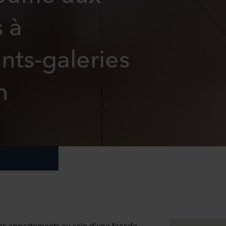
 à
ts-galeries
m
ens appartements au sein d’une façade