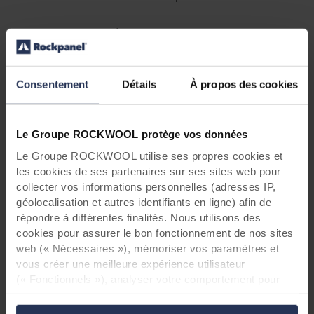
Un accent anthracite
L’équipe de Ralf Mangertseder a utilisé des
panneaux Rockpanel Colours gris anthracite
Consentement
Détails
À propos des cookies
(RAL 7016) afin de recouvrir le pont qui relie
l’immeuble de bureaux au bâtiment dédié aux
technologies de chauffage. Le gris offre un
Le Groupe ROCKWOOL protège vos données
beau contraste avec les tons chauds et bruns
Le Groupe ROCKWOOL utilise ses propres cookies et
des deux immeubles. Ulrich Brunner est ravi du
les cookies de ses partenaires sur ses sites web pour
résultat : « Nous apprécions ce qui est unique.
collecter vos informations personnelles (adresses IP,
Notre culture d’entreprise l’est d’ailleurs à tout
géolocalisation et autres identifiants en ligne) afin de
point de vue. C’est pourquoi nous avons pris le
répondre à différentes finalités. Nous utilisons des
temps de créer une façade minimaliste et
cookies pour assurer le bon fonctionnement de nos sites
distinctive afin de mettre en valeur nos
web (« Nécessaires »), mémoriser vos paramètres et
superbes bureaux et salles d’exposition. Le
vous créer une meilleure expérience utilisateur
bâtiment est impressionnant, sans toutefois
(« Fonctionnels »), analyser votre comportement pour
verser dans l’excès. C’est précisément ce que
optimiser les sites web (« Statistiques ») et cibler notre
nous voulions et c’est comme ça que le
contenu et nos publicités sur les réseaux sociaux et les