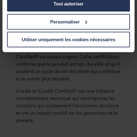
Tout autoriser
sites web externes en fonction de votre comportement
perçoivent nos visiteurs. »
sur nos sites web (« Marketing »). Les informations sur
votre utilisation de nos sites web peuvent être divulguées
Personnaliser
à nos partenaires de réseaux sociaux, de publicité et
d’analyse. Nos partenaires commerciaux peuvent
Cradle to Cradle Certified®
combiner ces données avec d’autres informations qui
Utiliser uniquement les cookies nécessaires
leur auraient été fournies par le passé ou qu’ils auraient
Rockpanel Natural est certifié Cradle to Cradle
collectées par le biais de votre utilisation de leurs
Certified® au niveau argent. Cette certification
services. Le partenaire peut être établi dans un pays tiers
confirme que le produit est sûr, durable et qu'il
non sécurisé, notamment aux États-Unis, et en
soutient un cycle de vie circulaire qui contribue
acceptant les cookies, vous reconnaissez également que
à un avenir plus durable.
ce transfert est susceptible de ne pas garantir le même
niveau de protection que dans l’UE/EEE.
Cradle to Cradle Certified® est une initiative
mondialement reconnue qui récompense les
Ci-dessous, vous trouverez plus d’informations sur les
solutions qui soutiennent l'économie circulaire
finalités, les descriptions générales des informations
et ont un impact positif sur les personnes et la
collectées, l’origine de chaque cookie déposé, les liens
planète.
vers la politique de confidentialité de nos éventuels
partenaires et la durée pendant laquelle chaque cookie
est déposé sur votre terminal. C’est à vous de décider à