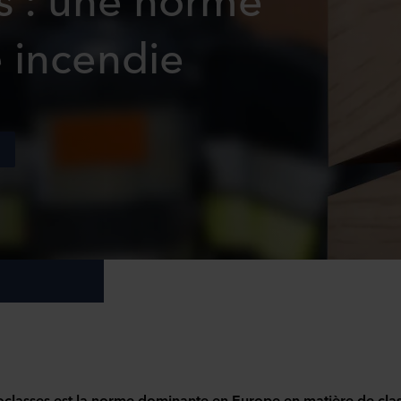
é incendie
classes est la norme dominante en Europe en matière de clas