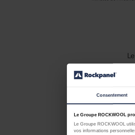
Le
imm
Consentement
Le Groupe ROCKWOOL prot
Le Groupe ROCKWOOL utilise 
Pourquoi le syst
vos informations personnelles 