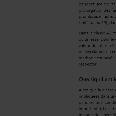
pendant une courte 
propagation des fum
premières minutes d
isolé au feu SBI, dan
Dans la classe A2, t
qu’un essai pour le 
valeur doit être trè
de ces classes ne c
méthode est basée su
respecter.
Que signifient l
Alors que la classe 
impliquées dans une 
pendant un incendi
importante). Le « d
minutes de l'incend