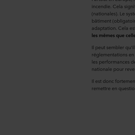
incendie. Cela signif
(nationales). Le sy
bâtiment (obligatoi
adaptation. Cela es
les mêmes que celle
Il peut sembler qu'i
réglementations en E
les performances des
nationale pour reve
Il est donc fortemen
remettre en question