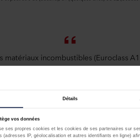
s matériaux incombustibles (Euroclass A1
A2) constituent le meilleur choix pour les
eubles de grande hauteur et les immeubl
haut risque
Détails
ège vos données
ses propres cookies et les cookies de ses partenaires sur ses 
ème des Euroclasses a-t-il été introduit ?
(adresses IP, géolocalisation et autres identifiants en ligne) afi