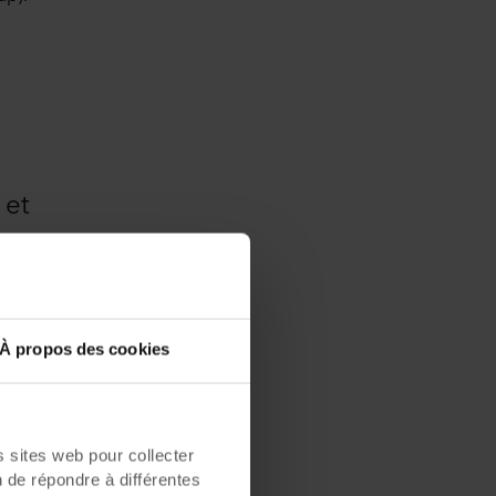
 et
es à
À propos des cookies
sites web pour collecter
n de répondre à différentes