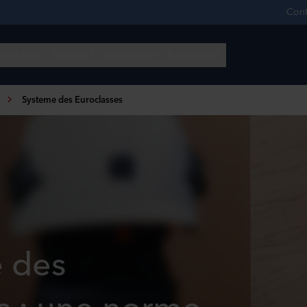
Systeme des Euroclasses
 des
s : une norme