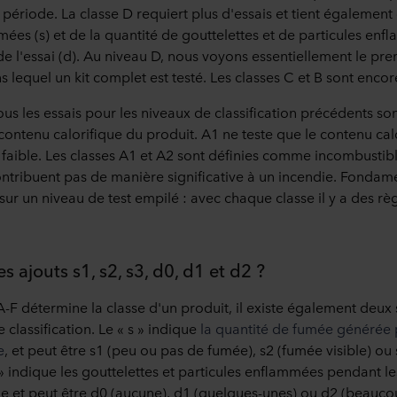
période. La classe D requiert plus d'essais et tient également
ées (s) et de la quantité de gouttelettes et de particules enf
e l'essai (d). Au niveau D, nous voyons essentiellement le pre
s lequel un kit complet est testé. Les classes C et B sont encore
ous les essais pour les niveaux de classification précédents sont
contenu calorifique du produit. A1 ne teste que le contenu calo
s faible. Les classes A1 et A2 sont définies comme incombustibl
ontribuent pas de manière significative à un incendie. Fondam
r un niveau de test empilé : avec chaque classe il y a des règl
es ajouts s1, s2, s3, d0, d1 et d2 ?
A-F détermine la classe d'un produit, il existe également deux
classification. Le « s » indique
la quantité de fumée générée 
e
, et peut être s1 (peu ou pas de fumée), s2 (fumée visible) ou
 » indique les gouttelettes et particules enflammées pendant l
ie et peut être d0 (aucune), d1 (quelques-unes) ou d2 (beauco