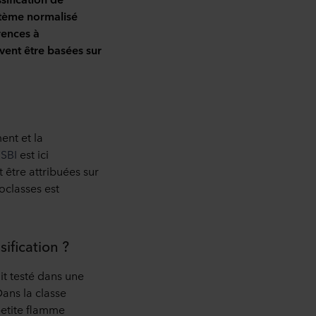
ystème normalisé
rences à
vent être basées sur
ent et la
 SBI
est ici
 être attribuées sur
roclasses est
sification ?
it testé dans une
Dans la classe
 petite flamme