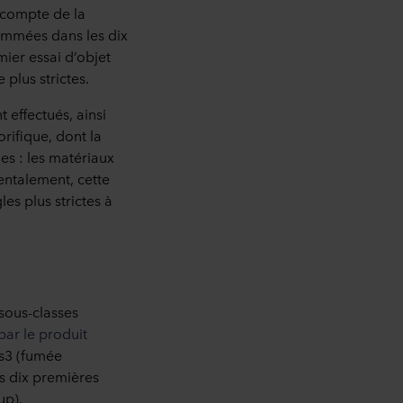
 compte de la
lammées dans les dix
mier essai d’objet
 plus strictes.
 effectués, ainsi
rifique, dont la
es : les matériaux
entalement, cette
es plus strictes à
 sous-classes
par le produit
 s3 (fumée
es dix premières
up).