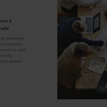
voir à
endie
 les bâtiments
ions heureux
on sur ce sujet.
our plus
votre session