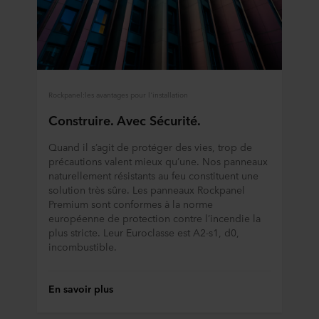
consentement à tout moment en cliquant sur l’icône de
cookie en bas du site web. Consultez la section « À
propos » pour en savoir plus sur notre utilisation des
cookies et notre
Déclaration de confidentialité
pour
connaître notre traitement des données personnelles,
incluant l’identification de la société ROCKWOOL qui est
Rockpanel:les avantages pour l'installation
responsable du traitement de vos données personnelles.
Construire. Avec Sécurité.
Quand il s’agit de protéger des vies, trop de
précautions valent mieux qu’une. Nos panneaux
naturellement résistants au feu constituent une
solution très sûre. Les panneaux Rockpanel
Premium sont conformes à la norme
européenne de protection contre l’incendie la
plus stricte. Leur Euroclasse est A2-s1, d0,
incombustible.
En savoir plus