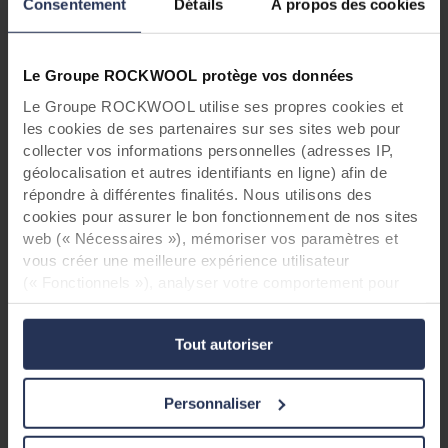
Consentement
Détails
À propos des cookies
Aucun équipement particulier n’est nécessaire
pour travailler avec Rockpanel. Vous n’aurez
besoin que des outils de menuiserie
conventionnels pour couper les matériaux à la
Le Groupe ROCKWOOL protège vos données
taille voulue. Nos nombreuses options de
Le Groupe ROCKWOOL utilise ses propres cookies et
fixation facilitent l’installation des panneaux.
les cookies de ses partenaires sur ses sites web pour
collecter vos informations personnelles (adresses IP,
En savoir plus
géolocalisation et autres identifiants en ligne) afin de
répondre à différentes finalités. Nous utilisons des
cookies pour assurer le bon fonctionnement de nos sites
web (« Nécessaires »), mémoriser vos paramètres et
vous créer une meilleure expérience utilisateur
(« Fonctionnels »), analyser votre comportement pour
optimiser les sites web (« Statistiques ») et cibler notre
contenu et nos publicités sur les réseaux sociaux et les
Tout autoriser
sites web externes en fonction de votre comportement
sur nos sites web (« Marketing »). Les informations sur
votre utilisation de nos sites web peuvent être divulguées
Personnaliser
à nos partenaires de réseaux sociaux, de publicité et
d’analyse. Nos partenaires commerciaux peuvent