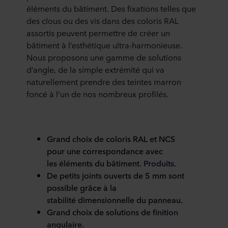
éléments du bâtiment. Des fixations telles que
des clous ou des vis dans des coloris RAL
assortis peuvent permettre de créer un
bâtiment à l’esthétique ultra-harmonieuse.
Nous proposons une gamme de solutions
d’angle, de la simple extrémité qui va
naturellement prendre des teintes marron
foncé à l’un de nos nombreux profilés.
Grand choix de coloris RAL et NCS
pour
une correspondance
avec
les
é
l
é
ments du b
â
timent.
Produits
.
De petits joints ouverts de 5
mm sont
possible gr
â
ce
à
la
stabilit
é
dimensionnelle du panneau.
Grand choix de solutions de
finition
angulaire
.