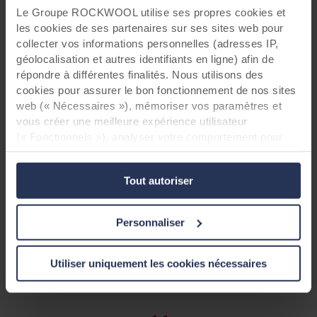
Le Groupe ROCKWOOL utilise ses propres cookies et
les cookies de ses partenaires sur ses sites web pour
Nous produisons plus de 400 m² de panneaux
collecter vos informations personnelles (adresses IP,
Rockpanel
géolocalisation et autres identifiants en ligne) afin de
répondre à différentes finalités. Nous utilisons des
cookies pour assurer le bon fonctionnement de nos sites
web (« Nécessaires »), mémoriser vos paramètres et
Pressage des panneaux
vous créer une meilleure expérience utilisateur
1 m³
(« Fonctionnels »), analyser votre comportement pour
optimiser les sites web (« Statistiques ») et cibler notre
contenu et nos publicités sur les réseaux sociaux et les
Tout autoriser
sites web externes en fonction de votre comportement
sur nos sites web (« Marketing »). Les informations sur
À partir de seulement 1 m³ de basalte
votre utilisation de nos sites web peuvent être divulguées
Personnaliser
à nos partenaires de réseaux sociaux, de publicité et
d’analyse. Nos partenaires commerciaux peuvent
combiner ces données avec d’autres informations qui
Utiliser uniquement les cookies nécessaires
leur auraient été fournies par le passé ou qu’ils auraient
collectées par le biais de votre utilisation de leurs
services. Le partenaire peut être établi dans un pays tiers