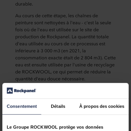
durable.
Au cours de cette étape, les chaînes de
peinture sont nettoyées à l'eau - c'est la seule
fois où de l'eau est utilisée sur le site de
production de Rockpanel. La quantité totale
d'eau utilisée au cours de ce processus est
inférieure à 3 000 m3 (en 2021, la
consommation exacte était de 2 804 m3). Cette
eau est ensuite utilisée par l'usine de recyclage
de ROCKWOOL, ce qui permet de réduire la
quantité d'eau douce nécessaire.
Consentement
Détails
À propos des cookies
Pressage des panneaux
400 m²
Le Groupe ROCKWOOL protège vos données