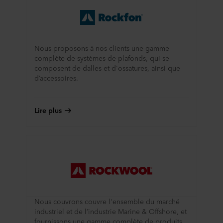
que
responsable du traitement de vos données personnelles.
en
propriétaire
laine
d’un
de
bâtiment,
roche
Nous proposons à nos clients une gamme
vous
de
complète de systèmes de plafonds, qui se
pouvez
composent de dalles et d'ossatures, ainsi que
qualité
donc
d’accessoires.
supérieure
être
sans
sûr
aucune
que
Lire plus
perte
votre
de
maison
qualité.
restera
Ainsi,
belle
Rockpanel
pendant
est
des
un
années.
matériau
Nous couvrons couvre l'ensemble du marché
Plus
industriel et de l’industrie Marine & Offshore, et
vraiment
d'information
fournissons une gamme complète de produits