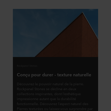
Rockpanel Stones
Conçu pour durer - texture naturelle
Découvrez le pouvoir naturel de la pierre.
Rockpanel Stones se décline en deux
collections inspirantes, dont l’esthétique
impressionne autant que la durabilité
fonctionnelle. Découvrez l’aspect naturel des
Pierres texturées ou laissez-vous surprendre par