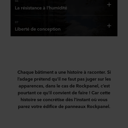
06
importe
vous
prêts
il
nous
La résistance à l’humidité
où
pourrez
pour
s’agit
transformons
Comme
vous
obtenir
les
d’obtenir
la
le
07
vivez,
un
décennies
le
roche
matériau
Liberté de conception
travaillez,
magnifique
à
meilleur
volcanique
d’origine,
Une
jouez
résultat
venir.
résultat
en
le
architecture
ou
en
La
possible.
revêtement
basalte,
étonnante
apprenez
un
durabilité
Heureusement,
de
les
trouve
:
rien
ne
vous
façade.
panneaux
sa
la
de
se
pourrez
Nos
de
source
Chaque bâtiment a une histoire à raconter. Si
sécurité
temps
limite
toujours
produits
façade
dans
l’adage prétend qu’il ne faut pas juger sur les
passe
!
pas
trouver
sont
Rockpanel
des
apparences, dans le cas de Rockpanel, c’est
avant
Il
à
le
sûrs
ne
idées
pourtant ce qu’il convient de faire ! Car cette
tout.Pour
n’est
la
rendu
et
sont
étonnantes.
histoire se concrétise dès l’instant où vous
assurer
par
qualité
idéal
durables,
pas
Lorsque
parez votre édifice de panneaux Rockpanel.
la
exemple
technique,
pour
ils
affectés
vous
sécurité
pas
elle
votre
sont
par
concevez
incendie
nécessaire
implique
projet
esthétiques
l’humidité,
un
dans