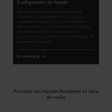
Configurateur de façade
Êtes-vous curieux de voir à quoi pourrait
ressembler votre bâtiment avec l'ajout du
revêtement Rockpanel ? En seulement trois
étapes simples, vous pouvez visualiser le type
de bâtiment de votre choix avec un (ou
plusieurs !) de nos 200+ couleurs et designs de
la gamme Rockpanel
En savoir plus
Pourquoi des façades Rockpanel en laine
de roche