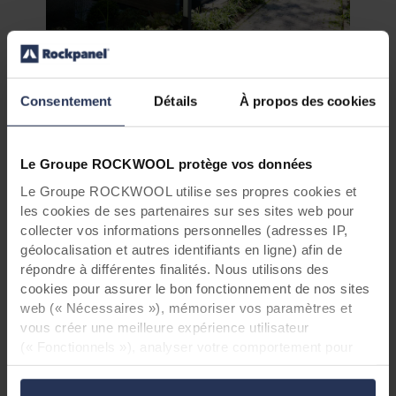
Informations sur le projet:
Projekt: Erweiterung einer Zahnarztpraxis,
Consentement
Détails
À propos des cookies
Nagold-Hochdorf
Bauherr: Dr. Kornelia Schleehauf-Schmid
Nutzer: Zahnärzte Nagold Hochdorf
Architektur: Architekturbüro Wolfgang
Le Groupe ROCKWOOL protège vos données
Schleehauf, Nagold-Hochdorf
Le Groupe ROCKWOOL utilise ses propres cookies et
Verarbeiter Fassade: Zimmergeschäft Müller &
les cookies de ses partenaires sur ses sites web pour
Harr, Mötzingen
collecter vos informations personnelles (adresses IP,
Händler Fassade: Schütz & Musch GmbH,
géolocalisation et autres identifiants en ligne) afin de
Scheer
répondre à différentes finalités. Nous utilisons des
Verwendetes produkt: Rockpanel Stones
Concrete Platinum & Rockpanel Woods
cookies pour assurer le bon fonctionnement de nos sites
Rhinestone Oak
web (« Nécessaires »), mémoriser vos paramètres et
vous créer une meilleure expérience utilisateur
(« Fonctionnels »), analyser votre comportement pour
optimiser les sites web (« Statistiques ») et cibler notre
contenu et nos publicités sur les réseaux sociaux et les