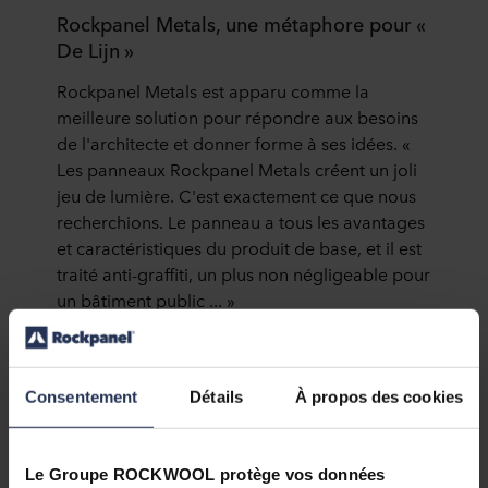
Rockpanel Metals, une métaphore pour «
De Lijn »
Rockpanel Metals est apparu comme la
meilleure solution pour répondre aux besoins
de l'architecte et donner forme à ses idées. «
Les panneaux Rockpanel Metals créent un joli
jeu de lumière. C'est exactement ce que nous
recherchions. Le panneau a tous les avantages
et caractéristiques du produit de base, et il est
traité anti-graffiti, un plus non négligeable pour
un bâtiment public ... »
Au final, « De Lijn » se dote d'un complexe où,
certes, le tram tient la vedette, mais qui
suscitera l'admiration des travailleurs, des
Consentement
Détails
À propos des cookies
passagers et des passants. Un bijou de
créativité, d'efficacité et de durabilité signé «
De Lijn », ARCHILES et Rockpanel.
Le Groupe ROCKWOOL protège vos données