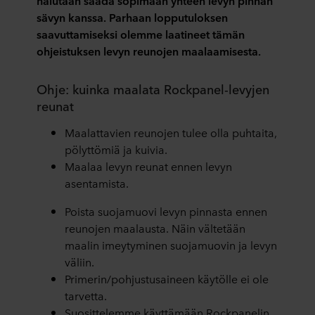
halutaan
saada sopimaan yhteen levyn pinnan
sävyn kanssa. Parhaan lopputuloksen
saavuttamiseksi olemme laatineet tämän
ohjeistuksen levyn reunojen maalaamisesta.
Ohje: kuinka maalata Rockpanel-levyjen
reunat
Maalattavien reunojen tulee olla puhtaita,
pölyttömiä ja kuivia.
Maalaa levyn reunat ennen levyn
asentamista.
Poista suojamuovi levyn pinnasta ennen
reunojen maalausta. Näin vältetään
maalin imeytyminen suojamuovin ja levyn
väliin.
Primerin/pohjustusaineen käytölle ei ole
tarvetta.
Suosittelemme käyttämään Rockpanelin