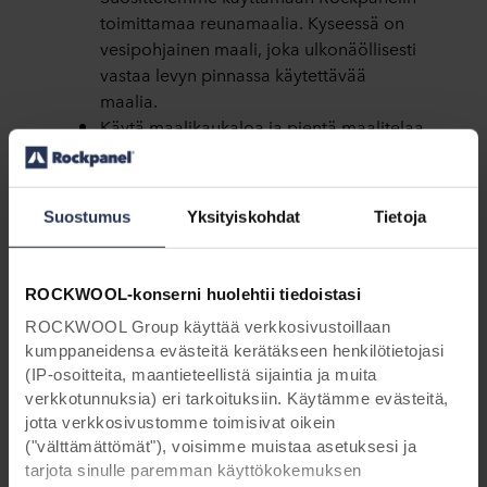
toimittamaa reunamaalia. Kyseessä on
vesipohjainen maali, joka ulkonä
öllisesti
vastaa levyn pinnassa käytettävää
maalia.
Käytä maalikaukaloa ja pientä maalitelaa
(esim. 50 mm tai pienempi).
Varmista, että maalia on telassa
tasaisesti.
Suostumus
Yksityiskohdat
Tietoja
Maalaa vain yksi reuna kerrallaan. Kun
reuna on kuiva, voit siirtyä seuraavaan
ROCKWOOL-konserni huolehtii tiedoistasi
reunaan.
Älä maalaa montaa reunaa kerrallaan
ROCKWOOL Group käyttää verkkosivustoillaan
(levyt päällekkäin). Maali voi
tällöin
kumppaneidensa evästeitä kerätäkseen henkilötietojasi
(IP-osoitteita, maantieteellistä sijaintia ja muita
imeytyä levyjen väleihin ja näkyä
verkkotunnuksia) eri tarkoituksiin. Käytämme evästeitä,
huonona lopputuloksena levyn pinnassa.
jotta verkkosivustomme toimisivat oikein
Levitä maali levyn reunaan hellästi: älä
("välttämättömät"), voisimme muistaa asetuksesi ja
paina maalitelaa liian kovaa.
tarjota sinulle paremman käyttökokemuksen
Suosittelemme levittämään aluksi vain