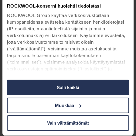
Rockpanel Webinaarista uusia ideoita julkisivujen muotoiluun
ROCKWOOL-konserni huolehtii tiedoistasi
Webinaari
ROCKWOOL Group käyttää verkkosivustoillaan
kumppaneidensa evästeitä kerätäkseen henkilötietojasi
Rockpanel Webinaarista uusia ideoita
(IP-osoitteita, maantieteellistä sijaintia ja muita
julkisivujen muotoiluun
verkkotunnuksia) eri tarkoituksiin. Käytämme evästeitä,
jotta verkkosivustomme toimisivat oikein
("välttämättömät"), voisimme muistaa asetuksesi ja
Lue lisää
tarjota sinulle paremman käyttökokemuksen
("toiminnalliset"), voisimme analysoida käyttäytymistäsi
verkkosivustojen optimoimiseksi ("tilastolliset") ja
kohdistaaksemme sisältömme ja mainoksemme
sosiaalisessa mediassa sekä ulkoisissa
Salli kaikki
verkkosivustoissa perustuen käyttäytymiseesi
verkkosivustoillamme ("markkinointi"). Tietoja
verkkosivustomme käytöstä voidaan luovuttaa
Muokkaa
sosiaalisen median, mainonta- ja
analysointikumppaneillemme. Kumppanimme voivat
yhdistää nämä tiedot muihin tietoihin, jotka heille on
Vain välttämättömät
aikaisemmin annettu tai jotka he ovat keränneet
palveluidensa avulla. Kumppani voi olla kolmannessa