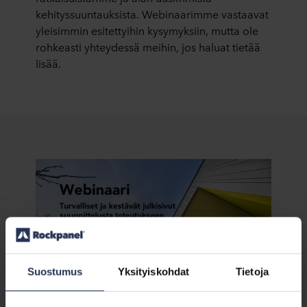
kehityssuuntauksista. Webinaarimme vastaavat
yleisimmin esitettyihin kysymyksiin, mutta ole
rohkeasti yhteydessä meihin, jos haluat tietää
lisää.
Suostumus
Yksityiskohdat
Tietoja