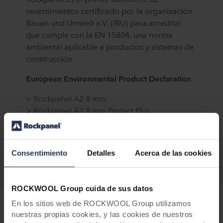
revestimientos certificado por la organización
Bauen und Umwelt e.V. (IBU) para acreditar
que cumple con la EN 15804, una norma
ambiental aplicable a productos y sistemas de
construcción.
European Environmental Product Declaration
>
Rockpanel A2 8 mm
>
Rockpanel A2 8 mm Protect Plus
>
Rockpanel A2 9 mm
>
Rockpanel A2 9 mm Protect Plus
Consentimiento
Detalles
Acerca de las cookies
ROCKWOOL Group cuida de sus datos
En los sitios web de ROCKWOOL Group utilizamos
nuestras propias cookies, y las cookies de nuestros