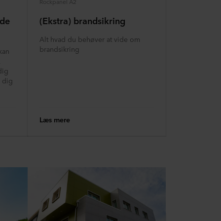
Rockpanel A2
jde
(Ekstra) brandsikring
Alt hvad du behøver at vide om
brandsikring
kan
,
dig
l dig
Læs mere