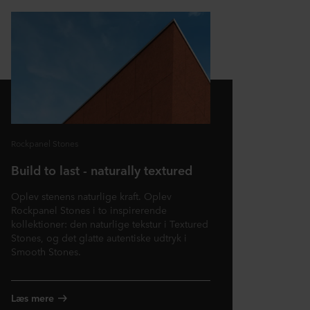
Rockpanel Stones
Build to last - naturally textured
Oplev stenens naturlige kraft. Oplev
Rockpanel Stones i to inspirerende
kollektioner: den naturlige tekstur i Textured
Stones, og det glatte autentiske udtryk i
Smooth Stones.
Læs mere