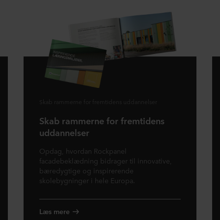
Skab rammerne for fremtidens uddannelser
Skab rammerne for fremtidens
uddannelser
Opdag, hvordan Rockpanel
facadebeklædning bidrager til innovative,
bæredygtige og inspirerende
skolebygninger i hele Europa.
Læs mere