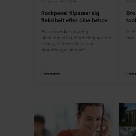
Rockpanel produkter
Resso
Rockpanel tilpasser sig
Bro
fleksibelt efter dine behov
too
Hvis du ønsker et særligt
Alt 
pladeformat til udformningen af din
broch
facade, så fremstiller vi det –
skræddersyet efter mål.
Læs mere
Læs 