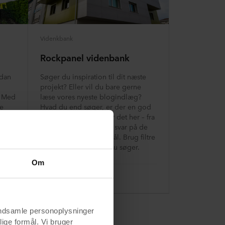
Videnkbank
Rockpanel videnbank
rdan
Søger du inspiration til dit næste
projekt? Eller vil du bare gerne
? Med
læse vores nyeste blogindlæg?
re
Hvad du end søger, er der en god
 eget
chance for, at du finder det her – fra
e!) af
ideer og inspiration til svar på de
oftest stillede spørgsmål. Brug filtre
til at finde det emne, du søger.
Om
Læs mere
indsamle personoplysninger
lige formål. Vi bruger