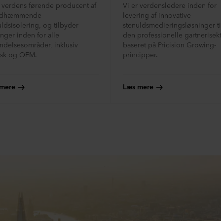
r verdens førende producent af
Vi er verdensledere inden for
ndhæmmende
levering af innovative
uldsisolering, og tilbyder
stenuldsmedieringsløsninger ti
inger inden for alle
den professionelle gartnerisek
ndelsesområder, inklusiv
baseret på Pricision Growing-
isk og OEM.
principper.
mere
Læs mere