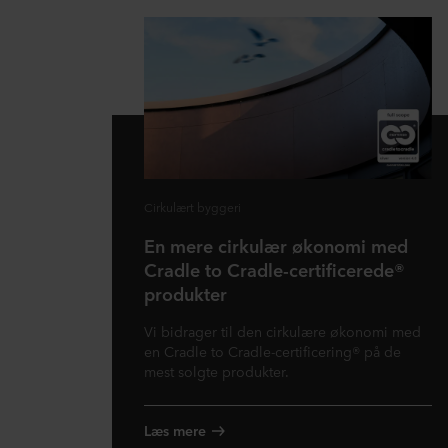
Cirkulært byggeri
En mere cirkulær økonomi med
Cradle to Cradle-certificerede®
produkter
Vi bidrager til den cirkulære økonomi med
en Cradle to Cradle-certificering® på de
mest solgte produkter.
Læs mere