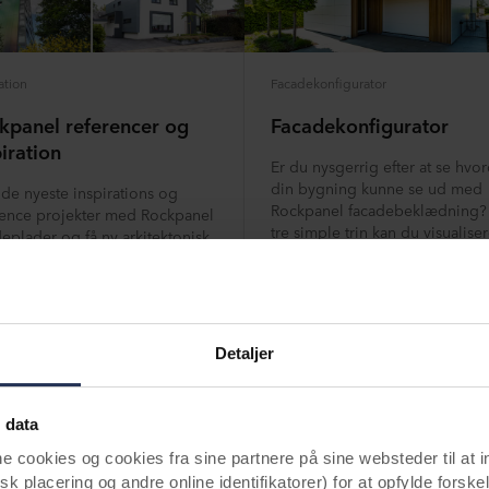
ation
Facadekonfigurator
kpanel referencer og
Facadekonfigurator
iration
Er du nysgerrig efter at se hvo
din bygning kunne se ud med
 de nyeste inspirations og
Rockpanel facadebeklædning
rence projekter med Rockpanel
tre simple trin kan du visualise
eplader og få ny arkitektonisk
hvordan en bygningstype efter
ration.
valg vil se ud med en (eller fler
de 200+ farver og designs fra
Rockpanels sortiment.
Detaljer
inspireret
Læs mere
 data
ookies og cookies fra sine partnere på sine websteder til at 
k placering og andre online identifikatorer) for at opfylde forskel