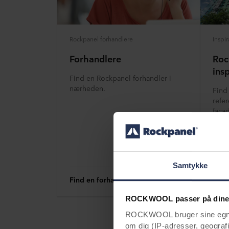
Rockpanel forhandlere
Inspir
Forhandlere
Roc
insp
Find en Rockpanel forhandler i
nærheden.
Find
refe
facad
inspi
Samtykke
Find en forhandler
Bliv 
ROCKWOOL passer på dine
ROCKWOOL bruger sine egne c
om dig (IP-adresser, geografis