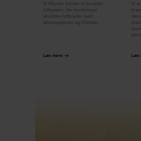
Vi tilbyder kunder et komplet
Vi e
loftsystem, der kombinerer
bra
akustiske loftplader med
sten
skinnesystemer og tilbehør.
løsn
anve
tekn
Læs mere
Læs 