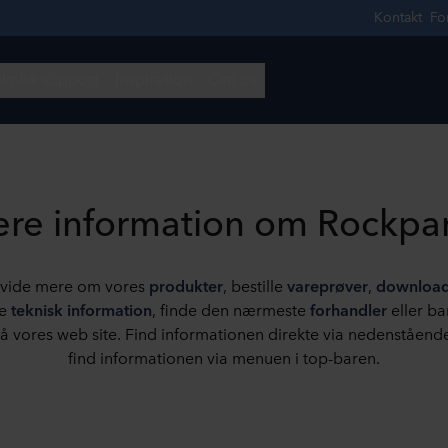
re information om Rockpa
l vide mere om vores
produkter
, bestille
vareprøver
,
downloa
de
teknisk information
, finde den nærmeste
forhandler
eller bar
på vores web site. Find informationen direkte via nedenstående
find informationen via menuen i top-baren.