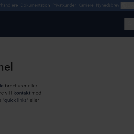
nel
de
brochurer eller
e vil i
kontakt
med
 "
quick links
" eller