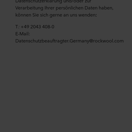
Datenschutzerklärung und/oder zur
Wissen, dass das Schutzniveau in dem Drittland
Verarbeitung Ihrer persönlichen Daten haben,
möglicherweise nicht dasselbe ist wie in der EU/dem
können Sie sich gerne an uns wenden
:
EWR.
T
:
+49 2043 408-0
Im Folgenden erfahren Sie mehr über die Zwecke,
E-Mail:
allgemeine Beschreibungen der gesammelten
Datenschutzbeauftragter.Germany@rockwool.com
Informationen, wer die einzelnen Cookies setzt, Links zu
den Datenschutzrichtlinien unserer potenziellen Partner
und wie lange die einzelnen Cookies auf Ihrem Endgerät
gespeichert werden.
Es steht Ihnen frei, welche Cookies Sie auf unserer Seite
akzeptieren und somit welche Daten wir verarbeiten
dürften.
Sie können Ihre Einwilligung jederzeit widerrufen oder
ändern, indem Sie auf das Cookie-Symbol am unteren
Rand der Website klicken.
Lesen Sie mehr über unsere Verwendung von Cookies im