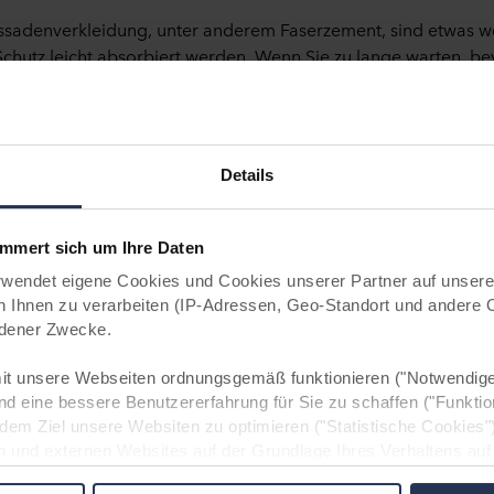
ssadenverkleidung, unter anderem Faserzement, sind etwas we
Schutz leicht absorbiert werden. Wenn Sie zu lange warten, bev
eider fast unmöglich, den Schmutz vollständig loszuwerden.
Details
ert sich um Ihre Daten
ndet eigene Cookies und Cookies unserer Partner auf unsere
Ihnen zu verarbeiten (IP-Adressen, Geo-Standort und andere 
e zu einem natürlichen Produk
iedener Zwecke.
robust als auch leicht ist
t unsere Webseiten ordnungsgemäß funktionieren ("Notwendige
nd eine bessere Benutzererfahrung für Sie zu schaffen ("Funktio
 dem Ziel unsere Websiten zu optimieren ("Statistische Cookies"
n und externen Websites auf der Grundlage Ihres Verhaltens auf
s").