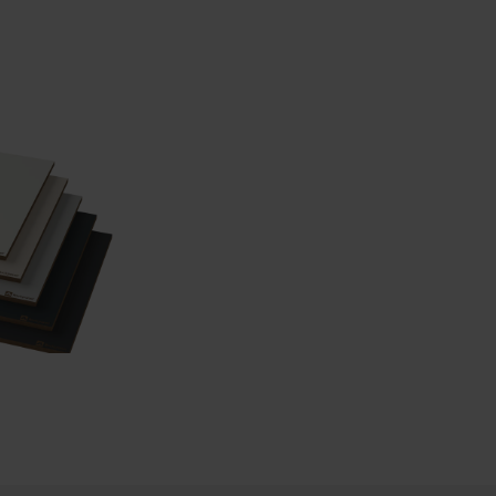
 wir verarbeiten dürften.
mbol am unteren Rand der
erarbeitung
, welches ROCKWOOL