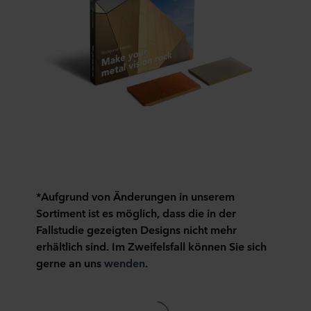
Sie können Ihre Einwilligung jederzeit widerrufen oder
ändern, indem Sie auf das Cookie-Symbol am unteren
Rand der Website klicken.
Lesen Sie mehr über unsere Verwendung von Cookies im
Abschnitt "Über" und über unsere Verarbeitung
personenbezogener Daten in unseren
Datenschutzhinweisen
, einschließlich der Angabe,
welches ROCKWOOL Unternehmen für die Verarbeitung
Ihrer personenbezogenen Daten verantwortlich ist.
*Aufgrund von Änderungen in unserem
Sortiment ist es möglich, dass die in der
Fallstudie gezeigten Designs nicht mehr
erhältlich sind. Im Zweifelsfall können Sie sich
gerne an uns
wenden
.