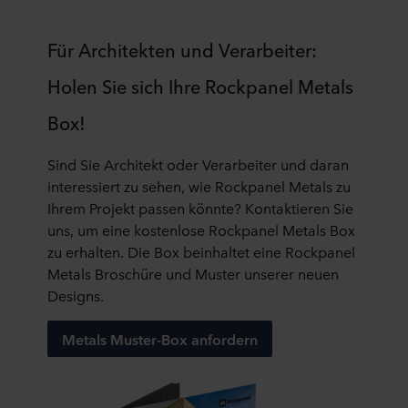
Möglicherweise sind unsere Partner in einem unsicheren
Für Architekten und Verarbeiter:
Drittland, einschließlich der USA, ansässig. Mit der
Einwilligung in die Nutzung der entsprechenden Cookies,
Holen Sie sich Ihre Rockpanel Metals
willigen Sie auch ein, dass eine etwaige Übermittlung
Box!
Ihrer personenbezogenen Daten stattfindet in dem
Wissen, dass das Schutzniveau in dem Drittland
möglicherweise nicht dasselbe ist wie in der EU/dem
Sind Sie Architekt oder Verarbeiter und daran
EWR.
interessiert zu sehen, wie Rockpanel Metals zu
Ihrem Projekt passen könnte? Kontaktieren Sie
Im Folgenden erfahren Sie mehr über die Zwecke,
uns, um eine kostenlose Rockpanel Metals Box
allgemeine Beschreibungen der gesammelten
zu erhalten. Die Box beinhaltet eine Rockpanel
Informationen, wer die einzelnen Cookies setzt, Links zu
Metals Broschüre und Muster unserer neuen
den Datenschutzrichtlinien unserer potenziellen Partner
Designs.
und wie lange die einzelnen Cookies auf Ihrem Endgerät
gespeichert werden.
Metals Muster-Box anfordern
Es steht Ihnen frei, welche Cookies Sie auf unserer Seite
akzeptieren und somit welche Daten wir verarbeiten
dürften.