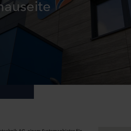
hauseite
etechnik AG, einem
Systemanbieter für