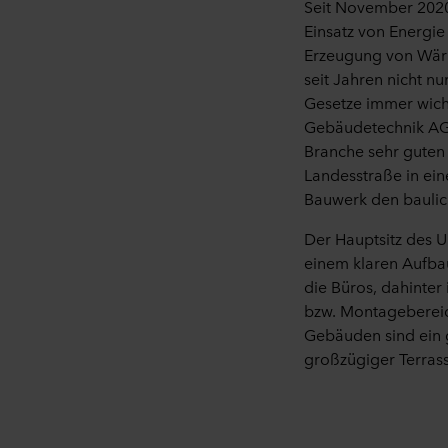
Seit November 2020
Einsatz von Energi
Erzeugung von Wärm
seit Jahren nicht n
Gesetze
immer
wich
Gebäudetechnik AG
Branche sehr guten
Landesstraße
in ei
Bauwerk den baulic
Der Hauptsitz des 
einem klaren Aufbau
die Büros, dahinter
bzw. Montageberei
Gebäuden
sind ein
großzügiger Terras