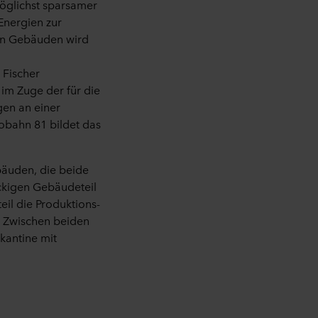
öglichst sparsamer
Energien zur
 in Gebäuden
wird
r
Fischer
e
im Zuge der für die
gen
an einer
tobahn 81 bildet das
bäuden, die beide
öckigen Gebäudeteil
il die Produktions
-
. Zwischen beiden
skantine
mit