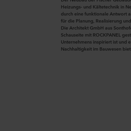
Heizungs- und Kältetechnik in N
durch
eine funktionale
Antwort au
für die Planung, Realisierung u
Die
Architekt
GmbH
aus
Sontho
Schauseite
mit
ROCKPANEL
gest
Unternehmens inspiriert ist
und e
Nachhaltigkeit im Bauwesen biet