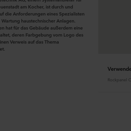
euenstadt
am Kocher
, ist
durch und
f die Anforderungen eines Spezialisten
nd Wartung haustechnische
r
Anlagen.
fen
ha
t
für das
Gebäude außerdem eine
altet
, deren Farbgebung vom Logo des
inen Verweis auf das Thema
et.
Verwende
Rockpanel 