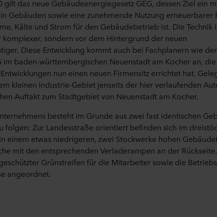
 gilt das neue Gebäudeenergiegesetz
GEG, dessen Ziel
ein m
e in Gebäuden sowie eine zunehmende Nutzung erneuerbarer 
e, Kälte und Strom für den Gebäudebetrieb
ist.
Die Technik
ur komplexer, sondern
vor
dem Hintergrund der neuen
tiger.
Diese Entwicklung
kommt auch bei Fachplanern
wie
de
 im baden-württembergischen Neuenstadt
am Kocher
an
,
di
 Entwicklungen
nun
einen neuen Firmensitz errichte
t
hat
.
Gele
nem kleinen Industrie-Gebiet jenseits der hier verlaufenden Au
hen Auftakt zum
Stadtgebiet
von Neuenstadt am Kocher
.
Unternehmens besteht im Grunde aus zwei fast identischen Ge
 folgen: Zur Landesstraße orientiert befinden sich im dreist
 in einem etwas niedrigeren
, zwei Stockwerke hohen
Gebäudete
che
mit den entsprechenden Verladerampen
an der Rückseite
 geschützter Grünstreifen
für die Mitarbeiter
sowie die Betrieb
se
angeordnet.