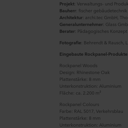
Möglicherweise sind unsere P
Projekt
:
Verwaltungs- und Produk
in die Nutzung der entsprech
Bauherr
:
fischer
gebäudetechnik
personenbezogenen Daten sta
Architektur
:
archi.tec
GmbH, Tho
dasselbe ist wie in der EU/
Generalunternehmer
:
G
lass
G
mb
Berater
: Pädagogisches Konzep
Im Folgenden erfahren Sie m
einzelnen Cookies setzt, Lin
Fotografie
:
Behrendt & Rausch, L
Cookies auf Ihrem Endgerät 
Eingebaute
Rockpanel-
Produkte
Es steht Ihnen frei, welche 
Rockpanel
Woods
Sie können Ihre Einwilligung
Design:
Rhinestone
Oak
Website klicken.
Plattenstärke: 8 mm
Unterkonstruktion: Aluminium
Lesen Sie mehr über unsere 
Fläche:
ca. 2.200 m²
personenbezogener Daten i
Unternehmen für die Verarbei
Rockpanel Colours
Farbe: RAL 5017
, Verkehrsblau
Plattenstärke: 8 mm
Unterkonstruktion: Aluminium