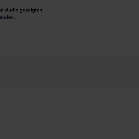
allstudie gezeigten
enden
.