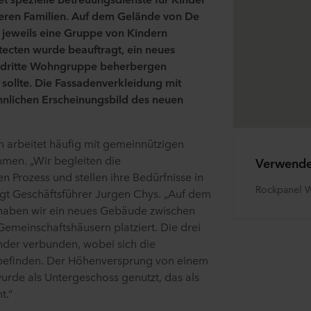
eren Familien. Auf dem Gelände von De
n jeweils eine Gruppe von Kindern
tecten wurde beauftragt, ein neues
 dritte Wohngruppe beherbergen
sollte. Die Fassadenverkleidung mit
lichen Erscheinungsbild des neuen
n arbeitet häufig mit gemeinnützigen
mmen. „Wir begleiten die
Verwende
 Prozess und stellen ihre Bedürfnisse in
Rockpanel 
agt Geschäftsführer Jurgen Chys. „Auf dem
t haben wir ein neues Gebäude zwischen
meinschaftshäusern platziert. Die drei
nder verbunden, wobei sich die
efinden. Der Höhenversprung von einem
rde als Untergeschoss genutzt, das als
t.“