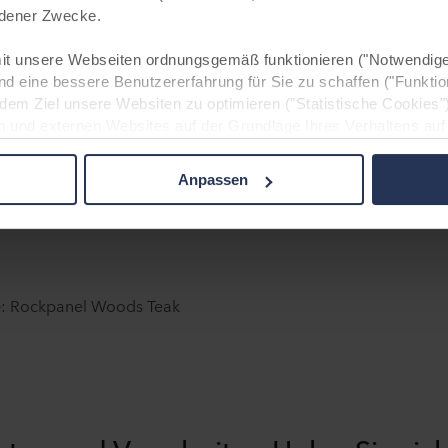
iedener Zwecke.
ammen.
t unsere Webseiten ordnungsgemäß funktionieren ("Notwendige
nd eine bessere Benutzererfahrung für Sie zu schaffen ("Funktio
 dem Ziel unsere Websiten zu optimieren ("Statistische Cookies"
n und externen Websites auf der Grundlage Ihres Verhaltens auf
s").
Anpassen
beitung notwendiger Cookies ist § 25 Abs. 2 TTDSG und für die 
GVO. Ohne diese Cookies und die daran anknüpfenden Verarbeitun
nen Sie unsere Internetpräsenz nicht wie von uns geplant nut
m Einsatz nicht notwendiger Cookies) nur nach Ihrer ausdrückli
ist in diesem Fall § 25 Abs. 1 TTDSG i.V.m. Art. 6 Abs. 1 lit. a
e
: Rockpanel Woods Teak
zung unserer Websiten und damit Ihre personenbezogenen Daten
 und Analysen weitergegeben werden.
Informationen möglicherweise mit weiteren Daten zusammen, die 
en Ihrer Nutzung der Dienste gesammelt haben.