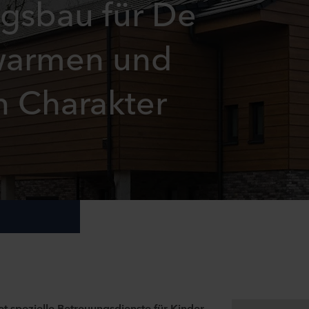
gsbau für De
 warmen und
n Charakter
tet spezielle Betreuungsdienste für Kinder