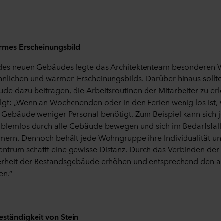
rmes Erscheinungsbild
 des neuen Gebäudes legte das Architektenteam besonderen W
hnlichen und warmen Erscheinungsbilds. Darüber hinaus sollt
de dazu beitragen, die Arbeitsroutinen der Mitarbeiter zu erl
folgt: „Wenn an Wochenenden oder in den Ferien wenig los ist, 
Gebäude weniger Personal benötigt. Zum Beispiel kann sich je
oblemlos durch alle Gebäude bewegen und sich im Bedarfsfall
n. Dennoch behält jede Wohngruppe ihre Individualität und
ntrum schafft eine gewisse Distanz. Durch das Verbinden der
erheit der Bestandsgebäude erhöhen und entsprechend den a
en.“
eständigkeit von Stein