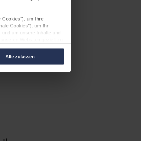
 Cookies"), um Ihre
nale Cookies"), um Ihr
) und um unsere Inhalte und
 unseren Websiten gezielt zu
Alle zulassen
weitere Datenverarbeitung
gen Ihrer
zen. Im Übrigen werden
chen Einwilligung
 DSGVO.
 können an unsere Partner
ihnen früher bereitgestellt