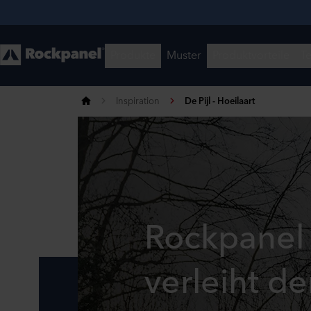
Inspiration
De Pijl - Hoeilaart
Rockpanel
verleiht d