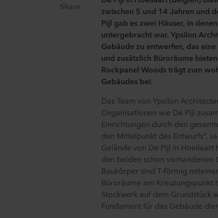
Share
zwischen 5 und 14 Jahren und d
Pijl gab es zwei Häuser, in dene
untergebracht war. Ypsilon Archi
Gebäude zu entwerfen, das eine
und zusätzlich Büroräume bieten 
Rockpanel Woods trägt zum wohn
Gebäudes bei.
Das Team von Ypsilon Architecte
Organisationen wie De Pijl zusa
Einrichtungen durch den gesamten
den Mittelpunkt des Entwurfs“, s
Gelände von De Pijl in Hoeilaar
den beiden schon vorhandenen Ge
Baukörper sind T-förmig miteina
Büroräume am Kreuzungspunkt b
Stockwerk auf dem Grundstück wu
Fundament für das Gebäude dien