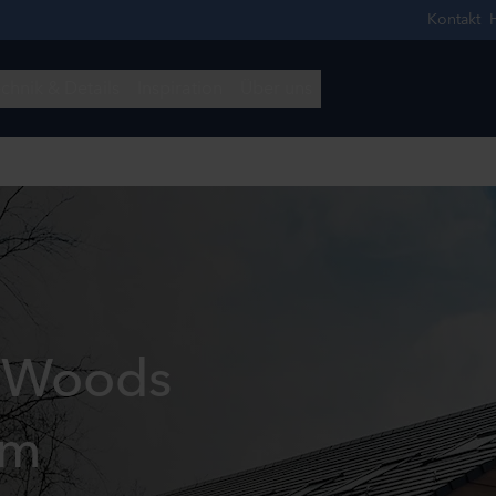
 Woods
em