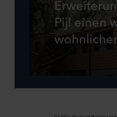
Erweiterun
Pijl einen
wohnliche
De Pijl in Hoeilaart (Belgien) bie