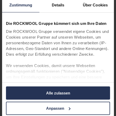
Zustimmung
Details
Über Cookies
Die ROCKWOOL Gruppe kümmert sich um Ihre Daten
Die ROCKWOOL Gruppe verwendet eigene Cookies und
Cookies unserer Partner auf unseren Webseiten, um
personenbezogene Daten von Ihnen zu verarbeiten (IP-
Adressen, Geo-Standort und andere Online-Kennungen).
Dies erfolgt zur Erfüllung verschiedener Zwecke.
Wir verwenden Cookies, damit unsere Webseiten
ordnungsgemäß funktionieren ("Notwendige Cookies"),
um Ihre Einstellungen zu speichern und eine bessere
Benutzererfahrung für Sie zu schaffen ("Funktionale
Cookies"), um Ihr Verhalten zu analysieren mit dem Ziel
Alle zulassen
unsere Websiten zu optimieren ("Statistische Cookies")
und um unsere Inhalte und Anzeigen auf sozialen Medien
und externen Websites auf der Grundlage Ihres
Anpassen
Verhaltens auf unseren Websiten gezielt zu gestalten