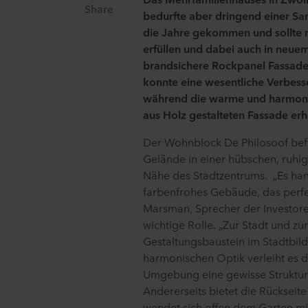
Share
bedurfte aber dringend einer Sa
die Jahre gekommen und sollte
erfüllen und dabei auch in neue
brandsichere Rockpanel Fassad
konnte eine wesentliche Verbess
während die warme und harmonis
aus Holz gestalteten Fassade erha
Der Wohnblock De Philosoof befi
Gelände in einer hübschen, ruhi
Nähe des Stadtzentrums. „Es hand
farbenfrohes Gebäude, das perfek
Marsman, Sprecher der Investore
wichtige Rolle. „Zur Stadt und zu
Gestaltungsbaustein im Stadtbild.
harmonischen Optik verleiht es 
Umgebung eine gewisse Struktur
Andererseits bietet die Rücksei
wendet sich offen dem Garten mit