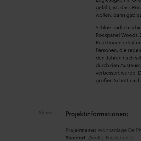
Möglicherweise sind unsere P
gefällt, ist, dass 
in die Nutzung der entsprech
wollen, dann gab e
personenbezogenen Daten sta
dasselbe ist wie in der EU/
Schlussendlich erhi
Rockpanel Woods. Z
Im Folgenden erfahren Sie m
Reaktionen erhalten
einzelnen Cookies setzt, Lin
Personen, die rege
Cookies auf Ihrem Endgerät 
den Jahren nach sei
durch den Austausc
Es steht Ihnen frei, welche 
verbessert wurde. D
Sie können Ihre Einwilligung
großen Schritt nac
Website klicken.
Lesen Sie mehr über unsere 
personenbezogener Daten i
Share
Projektinformationen:
Unternehmen für die Verarbei
Projektname
: Wohnanlage De Ph
Standort
: Zwolle, Niederlande