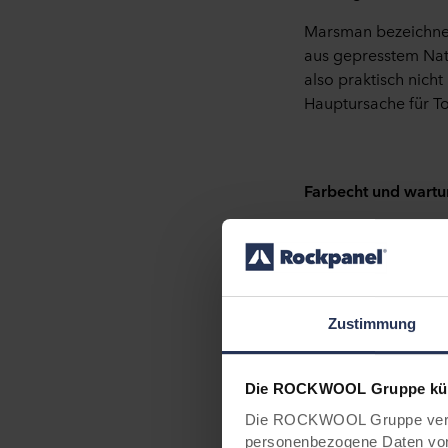
Marsman bezeichnet 
aus gepresstem Natu
also praktisch nich
Hauptursache für To
Farbecht und wart
„Wir suchten außer
Originalfarbigkeit
das gleiche warme, 
erhältlich. Nach ei
Zustimmung
Woods Cherry, einem
offensichtlich wich
farbecht und wartu
Die ROCKWOOL Gruppe kümm
die Fassade mache
Die ROCKWOOL Gruppe verwe
Einfach zu montier
personenbezogene Daten von 