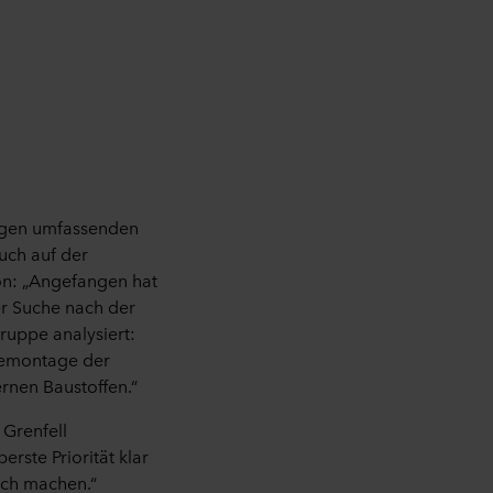
ungen umfassenden
uch auf der
on: „Angefangen hat
der Suche nach der
ruppe analysiert:
Demontage der
rnen Baustoffen.“
Grenfell
rste Priorität klar
ich machen.“