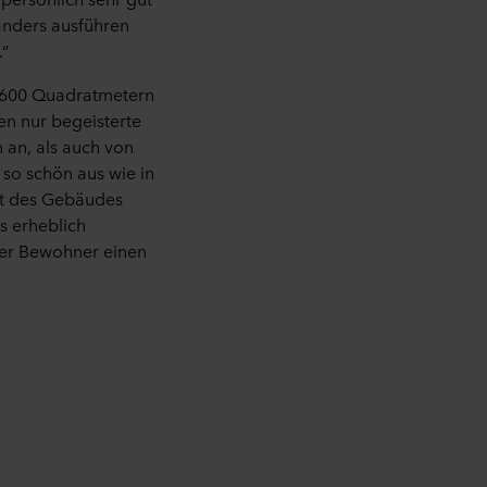
sässig. Mit der Einwilligung
 anders ausführen
lung Ihrer
.“
d möglicherweise nicht
d 600 Quadratmetern
n nur begeisterte
en Informationen, wer die
 an, als auch von
d wie lange die einzelnen
so schön aus wie in
eit des Gebäudes
 erheblich
 wir verarbeiten dürften.
 der Bewohner einen
mbol am unteren Rand der
erarbeitung
, welches ROCKWOOL