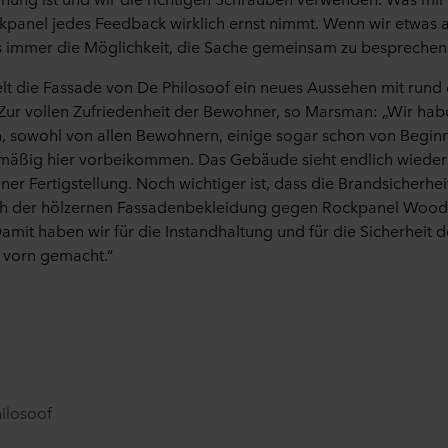
artner in einem unsicheren Drittland, einschließlich der USA, an
Rockpanel jedes Feedback wirklich ernst nimmt. Wenn wir etwas
enden Cookies, willigen Sie auch ein, dass eine etwaige Übermitt
s immer die Möglichkeit, die Sache gemeinsam zu besprechen
ttfindet in dem Wissen, dass das Schutzniveau in dem Drittlan
dem EWR.
elt die Fassade von De Philosoof ein neues Aussehen mit run
ur vollen Zufriedenheit der Bewohner, so Marsman: „Wir habe
ehr über die Zwecke, allgemeine Beschreibungen der gesammelt
, sowohl von allen Bewohnern, einige sogar schon von Beginn
ks zu den Datenschutzrichtlinien unserer potenziellen Partner un
lmäßig hier vorbeikommen. Das Gebäude sieht endlich wieder 
gespeichert werden.
ner Fertigstellung. Noch wichtiger ist, dass die Brandsicherh
h der hölzernen Fassadenbekleidung gegen Rockpanel Woods
Cookies Sie auf unserer Seite akzeptieren und somit welche Daten
amit haben wir für die Instandhaltung und für die Sicherheit
 jederzeit widerrufen oder ändern, indem Sie auf das Cookie-Sy
h vorn gemacht.“
Verwendung von Cookies im Abschnitt "Über" und über unsere V
n unseren
Datenschutzhinweisen
, einschließlich der Angabe
tung Ihrer personenbezogenen Daten verantwortlich ist.
ilosoof