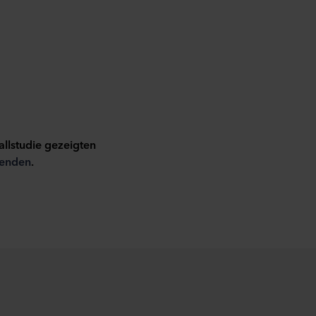
allstudie gezeigten
enden
.