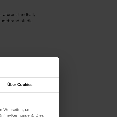
raturen standhält,
äudebrand oft die
ngsbild und der
kpanel Woods hat
Farbpalette
den wir uns für
Über Cookies
ung. Ein weiterer
s- und UV-beständig,
keine Gedanken um
n Webseiten, um
Online-Kennungen). Dies