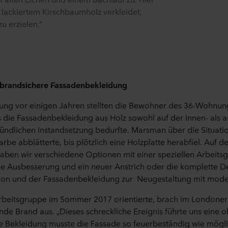
 lackiertem Kirschbaumholz verkleidet,
u erzielen.“
brandsichere Fassadenbekleidung
tung vor einigen Jahren stellten die Bewohner des 36-Wohn
 die Fassadenbekleidung aus Holz sowohl auf der Innen- als a
ündlichen Instandsetzung bedurfte. Marsman über die Situati
arbe abblätterte, bis plötzlich eine Holzplatte herabfiel. Auf 
ben wir verschiedene Optionen mit einer speziellen Arbeitsg
ie Ausbesserung und ein neuer Anstrich oder die komplette 
ion und der Fassadenbekleidung zur Neugestaltung mit mode
rbeitsgruppe im Sommer 2017 orientierte, brach im Londoner 
e Brand aus. „Dieses schreckliche Ereignis führte uns eine obe
e Bekleidung musste die Fassade so feuerbeständig wie mögl