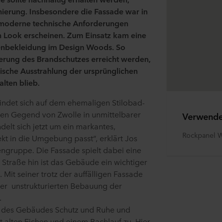
nierung. Insbesondere die Fassade war in
 moderne technische Anforderungen
m Look erscheinen. Zum Einsatz kam eine
enbekleidung im Design Woods. So
erung des Brandschutzes erreicht werden,
che Ausstrahlung der ursprünglichen
lten blieb.
ndet sich auf dem ehemaligen Stilobad-
gen Gegend von Zwolle in unmittelbarer
Verwende
elt sich jetzt um ein markantes,
Rockpanel 
t in die Umgebung passt“, erklärt Jos
ngruppe. Die Fassade spielt dabei eine
r Straße hin ist das Gebäude ein wichtiger
 Mit seiner trotz der auffälligen Fassade
der unstrukturierten Bebauung der
.
te des Gebäudes Schutz und Ruhe und
 alten Eichen und einem Bachlauf zu. Hier