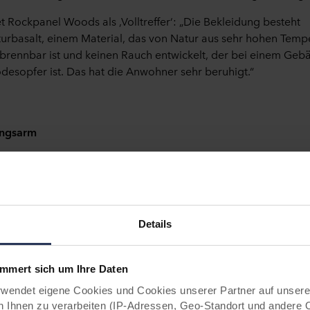
Rockpanel Woods als ‚Volltreffer‘: „Die Bekleidung besteht
rbasalt, einem Material, das von Natur aus sehr hohen Tempe
t brennbar ist und keinen Rauch entwickelt, der bei einem Geb
desopfer ist. Das hat die Anwohner sehr beruhigt.“
ungsarm
dem nach einer Bekleidung, die dem ursprünglichen Erscheinu
 der Holzverkleidung so nahe wie möglich kommen sollte. Roc
organische Aussehen wie echtes Holz und ist in einer breiten 
ner kurzen Suche und Rücksprache mit den Beteiligten entschie
Details
 fast identischen Farbton wie die ursprüngliche Holzverkleid
tiger Aspekt: Rockpanel Fassadenbekleidungen sind witterung
ngsarm. Das bedeutet, dass wir uns über Jahrzehnte hinweg 
ert sich um Ihre Daten
n müssen.“
ndet eigene Cookies und Cookies unserer Partner auf unsere
ende Bekleidung
Ihnen zu verarbeiten (IP-Adressen, Geo-Standort und andere 