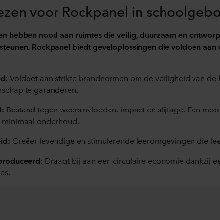
ezen voor Rockpanel in schoolgeb
gen hebben nood aan ruimtes die veilig, duurzaam en ontworp
rsteunen. Rockpanel biedt geveloplossingen die voldoen aan 
id:
Voldoet aan strikte brandnormen om de veiligheid van de 
schap te garanderen.
d:
Bestand tegen weersinvloeden, impact en slijtage. Een mooi
t minimaal onderhoud.
id:
Creëer levendige en stimulerende leeromgevingen die leer
produceerd:
Draagt bij aan een circulaire economie dankzij e
es.