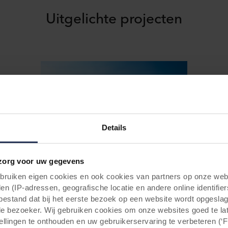
Uitgelichte projecten
Details
Public - Schools / Universities
org voor uw gegevens
Markante renovatie geeft
uiken eigen cookies en ook cookies van partners op onze webs
Bergense universiteitscampus
en (IP-adressen, geografische locatie en andere online identifier
tbestand dat bij het eerste bezoek op een website wordt opgesla
nieuw gezicht
de bezoeker. Wij gebruiken cookies om onze websites goed te la
In Bergen kreeg de FUCaM-campus van de
tellingen te onthouden en uw gebruikerservaring te verbeteren (‘