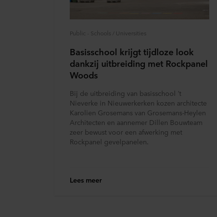
in onze
Privacy statements
voor uw persoonsgegevens.
Public - Schools / Universities
Basisschool krijgt tijdloze look
dankzij uitbreiding met Rockpanel
Woods
Bij de uitbreiding van basisschool ’t
Nieverke in Nieuwerkerken kozen architecte
Karolien Grosemans van Grosemans-Heylen
Architecten en aannemer Dillen Bouwteam
zeer bewust voor een afwerking met
Rockpanel gevelpanelen.
Lees meer