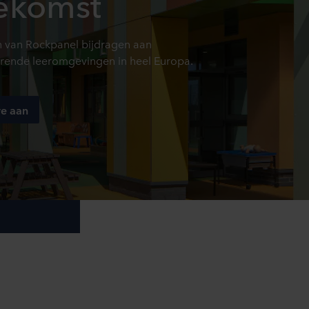
oekomst
 van Rockpanel bijdragen aan
erende leeromgevingen in heel Europa.
re aan