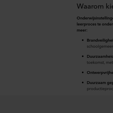
Waarom ki
Onderwijsinstellin
leerproces te onde
meer:
Brandveilighe
schoolgemeen
Duurzaamhei
toekomst, me
Ontwerpvrijhe
Duurzaam ge
productieproc