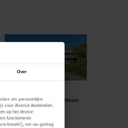
Over
Public - Schools / Universities
Odisee Aalst: van bankgebouw
ites om persoonlijke
naar aantrekkelijke
s) voor diverse doeleinden.
gen op het device
onderwijsinstelling
ten functioneren
De renovatie van het Odisee-
Functionele’), om uw gedrag