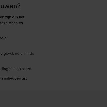
ouwen?
en zijn om het
deze eisen en
hele
e gevel, nu en in de
lingen inspireren.
en milieubewust