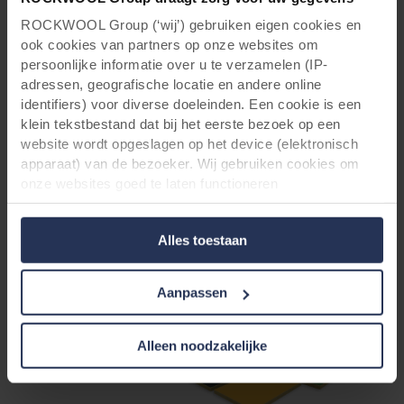
ROCKWOOL Group (‘wij’) gebruiken eigen cookies en
ook cookies van partners op onze websites om
persoonlijke informatie over u te verzamelen (IP-
adressen, geografische locatie en andere online
identifiers) voor diverse doeleinden. Een cookie is een
klein tekstbestand dat bij het eerste bezoek op een
Voor architecten & aannemers: Vraag
website wordt opgeslagen op het device (elektronisch
apparaat) van de bezoeker. Wij gebruiken cookies om
uw gratis Rockpanel Colours box
onze websites goed te laten functioneren
(‘Noodzakelijke’), om uw instellingen te onthouden en uw
aan!
gebruikerservaring te verbeteren (‘Functionele’), om uw
Alles toestaan
gedrag te analyseren en op basis daarvan de websites te
optimaliseren (‘Statistische’), en om onze content en
advertenties op sociale media en externe websites af te
Aanpassen
stemmen op uw gedrag op onze websites (‘Marketing’).
Functionele cookies plaatsen we altijd. Deze zijn namelijk
noodzakelijk om de website goed te laten werken en
Alleen noodzakelijke
verwerken geen persoonsgegevens anders dan voor het
doel waarvoor deze persoonsgegevens worden ingevuld.
Niet-functionele cookies verwerken persoonsgegevens