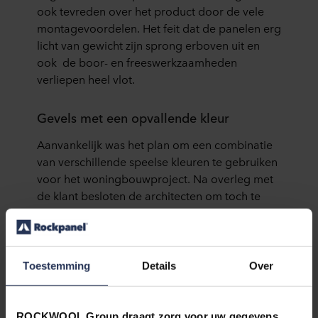
ook tevreden over het product door de vele
montagevoordelen. Het feit dat de panelen erg
licht van gewicht zijn sprong erboven uit en
ook de boor- en freeswerkzaamheden
verliepen heel vlot.
Gevels met een opvallende kleur
Aanvankelijk was het plan om een combinatie
van verschillende speelse kleuren te gebruiken
voor het woningbouwproject. Na overleg met
de klant besloten de architecten om toch te
kiezen voor een meer klassieke, gevel in één
kleur. Het idee was de keuze voor één
opvallende kleur een sterker effect zou creëren
en zo veel mogelijk aandacht zou trekken. Dat
Toestemming
Details
Over
dat gelukt is, is een ding dat zeker is. De felgele
appartementencomplexen zijn een echte
blikvanger geworden in Winterthur.
ROCKWOOL Group draagt zorg voor uw gegevens