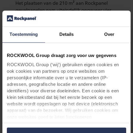
Het plaatsen van de 210 m² aan Rockpanel
gevelpanelen nam uiteindelijk ongeveer vier
weken in beslag. “De panelen werden eerst in
ons atelier op maat verzaagd en vervolgens ter
plekke door onze eigen schrijnwerkers
Toestemming
Details
Over
gemonteerd en verlijmd op de achterliggende
houten regelstructuur. Ook die was door
henzelf ingemeten en geplaatst. Deze
ROCKWOOL Group draagt zorg voor uw gegevens
werkwijze in combinatie met de grote
ROCKWOOL Group (‘wij’) gebruiken eigen cookies en
oppervlaktes van de panelen heeft ervoor
ook cookies van partners op onze websites om
gezorgd dat het hele proces zeer efficiënt en
persoonlijke informatie over u te verzamelen (IP-
gestroomlijnd is verlopen,” besluit Vranckx.
adressen, geografische locatie en andere online
identifiers) voor diverse doeleinden. Een cookie is een
klein tekstbestand dat bij het eerste bezoek op een
website wordt opgeslagen op het device (elektronisch
apparaat) van de bezoeker. Wij gebruiken cookies om
onze websites goed te laten functioneren
(‘Noodzakelijke’), om uw instellingen te onthouden en uw
gebruikerservaring te verbeteren (‘Functionele’), om uw