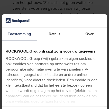
van het gebouw. "Zelfs als het geen wettelijke
vereiste is voor een gebouw, raden wij onze
klanten aan om materialen te gebruiken die als
duurzaam worden beschouwd en die
bijvoorbeeld, zoals Rockpanel platen,
afzonderlijk kunnen worden gedemonteerd en
Toestemming
Details
Over
gerecycled voor het geval ze tientallen jaren
later ontmanteld worden."
ROCKWOOL Group draagt zorg voor uw gegevens
ROCKWOOL Group (‘wij’) gebruiken eigen cookies en
ook cookies van partners op onze websites om
persoonlijke informatie over u te verzamelen (IP-
adressen, geografische locatie en andere online
identifiers) voor diverse doeleinden. Een cookie is een
klein tekstbestand dat bij het eerste bezoek op een
website wordt opgeslagen op het device (elektronisch
apparaat) van de bezoeker. Wij gebruiken cookies om
onze websites goed te laten functioneren
(‘Noodzakelijke’), om uw instellingen te onthouden en uw