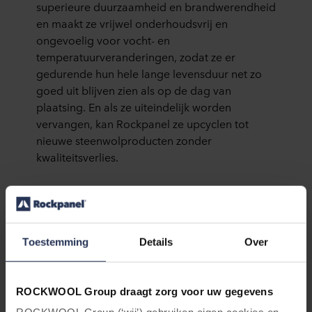
superieure duurzaamheid en brandwerendheid
en maakt ze vrijwel onderhoudsvrij en
ongevoelig voor vocht- en
temperatuurveranderingen, zodat ze er
gedurende hun hele lange levensduur net zo
goed uit blijven zien als op de dag van
plaatsing. En als ze uiteindelijk worden
vervangen, kan Rockpanel ze upcyclen tot
nieuwe steenwolproducten zonder
kwaliteitsverlies.
Toestemming
Details
Over
ROCKWOOL Group draagt zorg voor uw gegevens