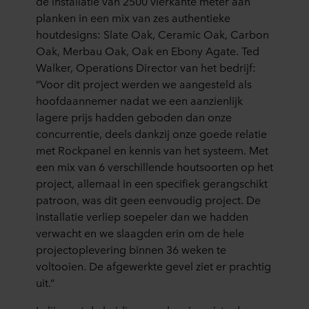
de installatie van 2500 vierkante meter aan
planken in een mix van zes authentieke
houtdesigns: Slate Oak, Ceramic Oak, Carbon
Oak, Merbau Oak, Oak en Ebony Agate. Ted
Walker, Operations Director van het bedrijf:
“Voor dit project werden we aangesteld als
hoofdaannemer nadat we een aanzienlijk
lagere prijs hadden geboden dan onze
concurrentie, deels dankzij onze goede relatie
met Rockpanel en kennis van het systeem. Met
een mix van 6 verschillende houtsoorten op het
project, allemaal in een specifiek gerangschikt
patroon, was dit geen eenvoudig project. De
installatie verliep soepeler dan we hadden
verwacht en we slaagden erin om de hele
projectoplevering binnen 36 weken te
voltooien. De afgewerkte gevel ziet er prachtig
uit.”