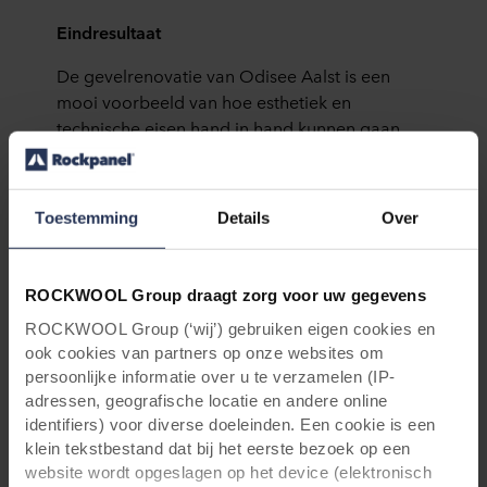
Eindresultaat
De gevelrenovatie van Odisee Aalst is een
mooi voorbeeld van hoe esthetiek en
technische eisen hand in hand kunnen gaan.
Dankzij het gebruik van Rockpanel en een
goed doordachte aanpak kon een oud
bankgebouw een nieuwe, moderne functie
Toestemming
Details
Over
krijgen, zonder zijn karakter te verliezen. “Het
was een uitdagend maar lonend project,”
besluit Dekoning. “We hebben een gebouw
ROCKWOOL Group draagt zorg voor uw gegevens
gecreëerd dat niet alleen veilig en functioneel
ROCKWOOL Group (‘wij’) gebruiken eigen cookies en
is, maar ook visueel aantrekkelijk.”
ook cookies van partners op onze websites om
persoonlijke informatie over u te verzamelen (IP-
Met deze gevelrenovatie is Odisee Aalst klaar
adressen, geografische locatie en andere online
voor de toekomst en kan het zich presenteren
identifiers) voor diverse doeleinden. Een cookie is een
als een moderne onderwijsinstelling die klaar is
klein tekstbestand dat bij het eerste bezoek op een
om de volgende generatie studenten te
website wordt opgeslagen op het device (elektronisch
verwelkomen.