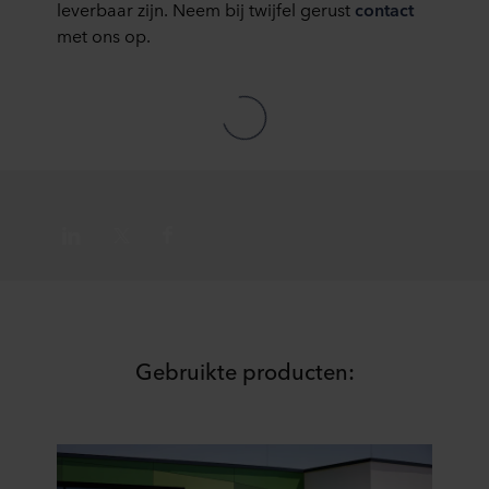
leverbaar zijn. Neem bij twijfel gerust
contact
te klikken.
met ons op.
Over ons gebruik van cookies kunt u meer lezen in de
rubriek ‘Over ons’, en over de verwerking van
persoonsgegevens in onze
Privacy statements
. Daarin
staat ook welk specifiek ROCKWOOL-bedrijf de
verwerkingsverantwoordelijke is voor uw
persoonsgegevens.
Gebruikte producten: