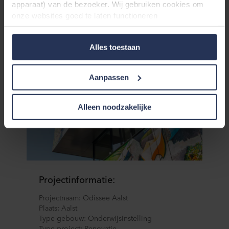
apparaat) van de bezoeker. Wij gebruiken cookies om
onze websites goed te laten functioneren
(‘Noodzakelijke’), om uw instellingen te onthouden en uw
gebruikerservaring te verbeteren (‘Functionele’), om uw
Alles toestaan
gedrag te analyseren en op basis daarvan de websites te
optimaliseren (‘Statistische’), en om onze content en
advertenties op sociale media en externe websites af te
Aanpassen
stemmen op uw gedrag op onze websites (‘Marketing’).
Functionele cookies plaatsen we altijd. Deze zijn namelijk
noodzakelijk om de website goed te laten werken en
Alleen noodzakelijke
verwerken geen persoonsgegevens anders dan voor het
doel waarvoor deze persoonsgegevens worden ingevuld.
Niet-functionele cookies verwerken persoonsgegevens
buiten uw zichtsveld. Daarom vragen wij altijd uw
toestemming voor wij deze cookies plaatsen. Informatie
over uw gebruik van onze websites kan worden verstrekt
Projectinformatie:
aan onze social media-, advertentie- en analysepartners.
Zij kunnen deze gegevens combineren met andere
Projectnaam: Odissee Aalst
informatie die in het verleden aan hen is verstrekt of die
Plaats: Aalst
Type gebouw: Onderwijsinstelling
zij hebben verzameld op basis van uw gebruik van hun
Type project: Renovatie
diensten. Deze partners kunnen gevestigd zijn in