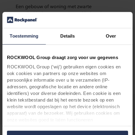
Een gebouw of woning met zwarte
gevelbekleding van Rockpanel behoudt op
lange termijn zijn oorspronkelijke uitstraling.
Alle gevelpanelen zijn afgewerkt met een
hoogwaardige coating op waterbasis. Deze
Toestemming
Details
Over
coating beschermt de panelen tegen UV-
straling, vuil en weersinvloeden en zorgt voor
een
optimale kleurechthe
id
. Uw zwarte gevel
ROCKWOOL Group draagt zorg voor uw gegevens
blijft hierdoor zeer lang mooi en heeft
ROCKWOOL Group (‘wij’) gebruiken eigen cookies en
nauwelijks onderhoud nodig.
ook cookies van partners op onze websites om
persoonlijke informatie over u te verzamelen (IP-
adressen, geografische locatie en andere online
identifiers) voor diverse doeleinden. Een cookie is een
klein tekstbestand dat bij het eerste bezoek op een
website wordt opgeslagen op het device (elektronisch
apparaat) van de bezoeker. Wij gebruiken cookies om
onze websites goed te laten functioneren
(‘Noodzakelijke’), om uw instellingen te onthouden en uw
gebruikerservaring te verbeteren (‘Functionele’), om uw