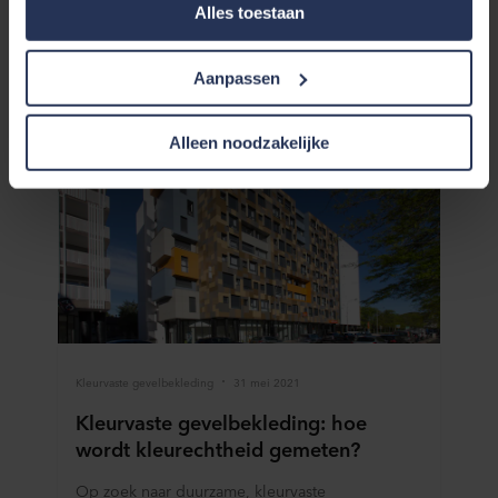
Alles toestaan
gedrag te analyseren en op basis daarvan de websites te
optimaliseren (‘Statistische’), en om onze content en
Andere relevante artikelen
advertenties op sociale media en externe websites af te
Aanpassen
stemmen op uw gedrag op onze websites (‘Marketing’).
Functionele cookies plaatsen we altijd. Deze zijn namelijk
noodzakelijk om de website goed te laten werken en
Alleen noodzakelijke
verwerken geen persoonsgegevens anders dan voor het
doel waarvoor deze persoonsgegevens worden ingevuld.
Niet-functionele cookies verwerken persoonsgegevens
buiten uw zichtsveld. Daarom vragen wij altijd uw
toestemming voor wij deze cookies plaatsen. Informatie
over uw gebruik van onze websites kan worden verstrekt
aan onze social media-, advertentie- en analysepartners.
Zij kunnen deze gegevens combineren met andere
informatie die in het verleden aan hen is verstrekt of die
Kleurvaste gevelbekleding
31 mei 2021
zij hebben verzameld op basis van uw gebruik van hun
diensten. Deze partners kunnen gevestigd zijn in
Kleurvaste gevelbekleding: hoe
onveilige derde landen, waaronder de Verenigde Staten.
wordt kleurechtheid gemeten?
Door cookies te accepteren, erkent u ook dat deze
gegevensoverdracht plaatsvindt, ondanks dat het
Op zoek naar duurzame, kleurvaste