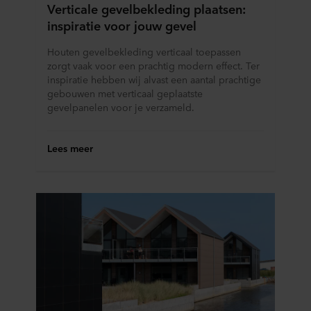
Verticale gevelbekleding plaatsen:
persoonsgegevens in onze
Privacy statements
. Daarin
inspiratie voor jouw gevel
staat ook welk specifiek ROCKWOOL-bedrijf de
verwerkingsverantwoordelijke is voor uw
Houten gevelbekleding verticaal toepassen
persoonsgegevens.
zorgt vaak voor een prachtig modern effect. Ter
inspiratie hebben wij alvast een aantal prachtige
gebouwen met verticaal geplaatste
gevelpanelen voor je verzameld.
Lees meer