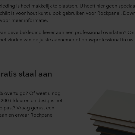
eding is heel makkelijk te plaatsen. U heeft hier geen speci
matie over de doeleinden, algemene beschrijvingen van de verzam
schikt is voor hout kunt u ook gebruiken voor Rockpanel. Dow
t privacybeleid van onze potentiële partners en hoe lang elke co
voor meer informatie.
lt dat onze website cookies op uw computer kan opslaan, kunt u 
rijgt bij het eerste bezoek aan onze website. U kunt verder zelf
 van gevelbekleding liever aan een professional overlaten? O
rden gebruikt en dus informatie over u mag worden verwerkt vi
het vinden van de juiste aannemer of bouwprofessional in uw 
 moment intrekken of wijzigen door op het cookie-icoontje onde
s kunt u meer lezen in de rubriek ‘Over ons’, en over de verwe
. Daarin staat ook welk specifiek ROCKWOOL-bedrijf de verwerk
atis staal aan
0% overtuigd? Of weet u nog
 200+ kleuren en designs het
p past? Vraag gerust een
 aan en ervaar Rockpanel