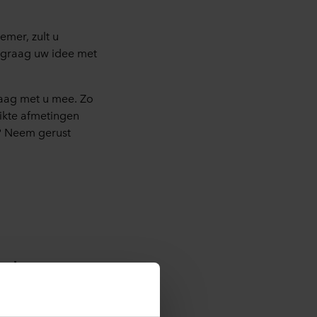
nemer, zult u
u graag uw idee met
raag met u mee. Zo
ikte afmetingen
t? Neem gerust
als