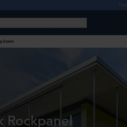
ng kopen
k Rockpanel