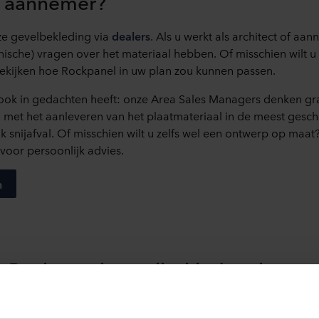
of aannemer?
ze gevelbekleding via
dealers
. Als u werkt als architect of aan
nische) vragen over het materiaal hebben. Of misschien wilt 
ekijken hoe Rockpanel in uw plan zou kunnen passen.
 ook in gedachten heeft: onze Area Sales Managers denken g
met het aanleveren van het plaatmateriaal in de meest gesch
k snijafval. Of misschien wilt u zelfs wel een ontwerp op maa
voor persoonlijk advies.
n
k Rockpanel gevelbekleding kopen 