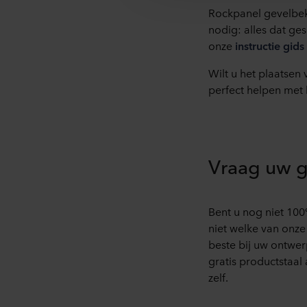
Rockpanel gevelbekl
Hieronder vindt u meer infor
nodig: alles dat ge
cookie plaatst, links naar he
onze
instructie gids
opgeslagen. Indien u niet wi
cookiemelding die u te zien k
Wilt u het plaatsen
doeleinden cookies mogen wo
perfect helpen met 
U kunt uw toestemming op elk
Over ons gebruik van cookie
in onze
Privacy statements
Vraag uw gr
voor uw persoonsgegevens.
Bent u nog niet 10
niet welke van onze
beste bij uw ontwer
gratis productstaal
zelf.