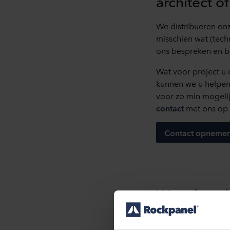
architect 
We distribueren on
misschien wat (tech
ons bespreken en b
Wat voor project u
kunnen we u helpen 
voor zo min mogelij
contact
met ons op 
Contact opneme
Waar kan i
particulier?