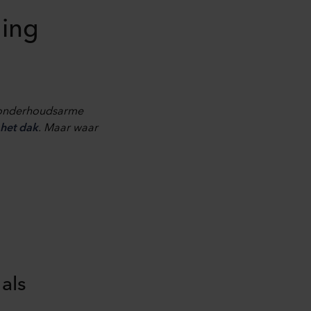
ding
 onderhoudsarme
het dak
. Maar waar
als