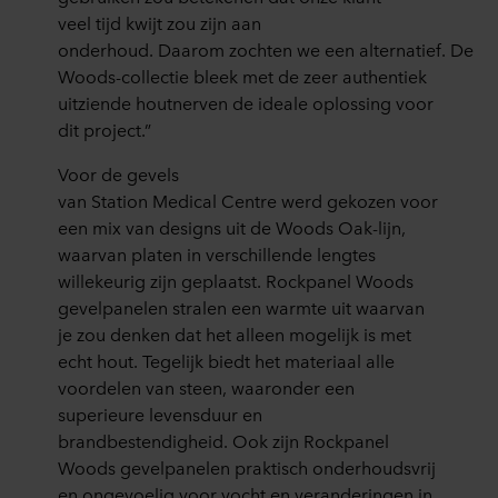
veel
tijd kwijt zou zijn aan
onderhoud.
Daarom
zoc
hten
we
een
alternatief
.
De
Woods-collectie bleek met de zeer authentiek
uitziende hout
nerven de ideale oplossing voor
dit project.”
Voor de gevels
van
Station
Medical
Centre
werd gekozen voor
een mix van
designs uit de Woods
Oak
-lijn
,
waarvan platen in verschillende lengtes
willekeurig zijn geplaatst
.
Rockpanel Woods
gevelpanelen
stralen een warmte uit waarvan
je zou denken
dat het al
leen mogelijk is met
echt hout.
Tegelijk biedt het materia
a
l alle
voordelen van steen, waaronder
een
superieure lev
ensduur en
brandbestendigheid
.
Ook zijn Rockpanel
Woods gevelpanelen praktisch onderhoudsvrij
en ongevoelig voor vocht e
n veranderingen in