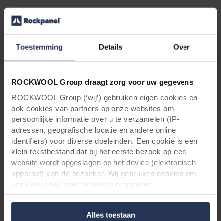
Projectinformatie
Toestemming
Details
Over
Project
: Station
Medical
Centre,
Hereford
,
Verenigd Koninkrij
k
ROCKWOOL Group draagt zorg voor uw gegevens
Eigenaar
: Prime PLC
ROCKWOOL Group (‘wij’) gebruiken eigen cookies en
Architect
:
Abdulhaq
Randera
-
One
ook cookies van partners op onze websites om
Hoofdaannemer
:
Speller
Metcalfe
persoonlijke informatie over u te verzamelen (IP-
Plaatsing
: Britannia Site Solutions
adressen, geografische locatie en andere online
Rockpanel
producten
R
:
Rockpanel Woods
identifiers) voor diverse doeleinden. Een cookie is een
Bevestiging
:
schroeven
klein tekstbestand dat bij het eerste bezoek op een
website wordt opgeslagen op het device (elektronisch
apparaat) van de bezoeker. Wij gebruiken cookies om
onze websites goed te laten functioneren
(‘Noodzakelijke’), om uw instellingen te onthouden en uw
gebruikerservaring te verbeteren (‘Functionele’), om uw
Alles toestaan
gedrag te analyseren en op basis daarvan de websites te
Voor architecten & aannemers: Vraag