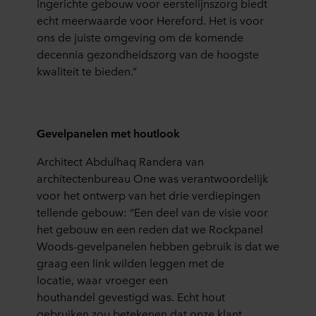
in
gerichte gebouw voor eerstelijnszorg biedt
echt meerwaarde voor
Hereford
.
Het
is voor
ons
de juiste omgeving
om
de komende
decennia
gezondheids
zorg van de hoog
ste
kwaliteit
te bieden
.
”
Gevelpanelen
met
houtlook
Architect
Abdulhaq
Randera
van
architectenbureau
One
was
verantwoordelijk
voor het ontwerp
van het drie
verdiepingen
tellende gebouw: “Een deel van de visie voor
het gebouw en een reden dat we Rockpanel
Woods-gevelpanelen hebben gebruik is dat
we
graag een link wilden leggen met de
locatie,
waar
vroeger een
houthandel
gevestigd
was.
Echt hout
gebruiken zou betekenen dat onze klant