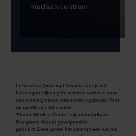
medisch centrum
In
Hereford
(
Verenigd Koninkrijk
)
zijn
vijf
huisartspra
ktijken gefuseerd en verhuisd naar
een
prachtig nieuw ultramodern gebouw.
Voor
de gevels van het nieuwe
‘Station
Medical
Cen
tre’ zi
jn onbrandbare
Rockpanel Woods gevelpanelen
gebruikt
.
Deze
geven het centrum een warme