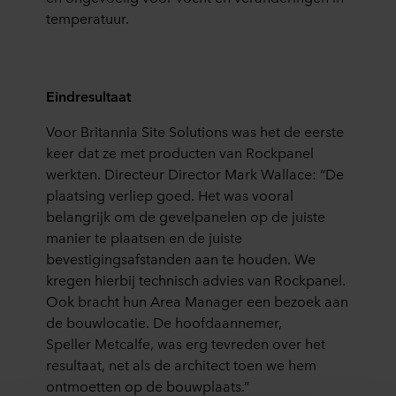
temperatuur.
Eindresultaat
Voor
Britanni
a
Site
Solutions
was het de eerste
keer dat ze met producten van Rockpanel
we
rkten. Directeur
Director Mark Wallace
:
“
De
plaatsing verliep goed
.
Het was vooral
belangrijk om de gevelpanelen op de juiste
manier te plaat
sen en de juiste
bevestigingsafstanden aan te houden. We
kregen hierbij technisch advies van Rockpanel.
Ook
bracht
hun Area Manager
een bezoek aan
de bouwlocatie.
D
e hoofdaannemer,
Speller
Metcalfe
,
was erg tevreden over het
resultaat, net
als de
architect toen we hem
ontmoetten op de bouwplaats.”