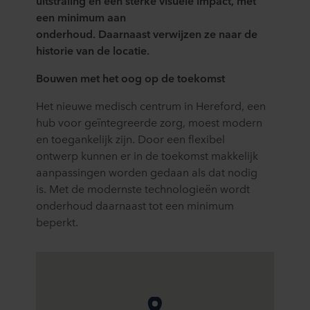
uitstraling en
een
sterke
visuele impact
, met
een minimum aan
onderhoud
.
Daarnaast
verwijzen
ze
naar
de
historie
van de
locatie.
Bouwen met het oog o
p de toekomst
Het nieuwe medisch centrum in
Hereford
, een
hub voor geïntegreerde zorg, moes
t modern
en toegankelijk zijn.
Door e
en flexibel
ontwerp
kunnen
er in de
toekomst makkelijk
aanpassingen worden gedaan
als
dat nodig
is.
Met de modernste technologieën wordt
onderhoud daarnaas
t tot een minimum
beperkt.